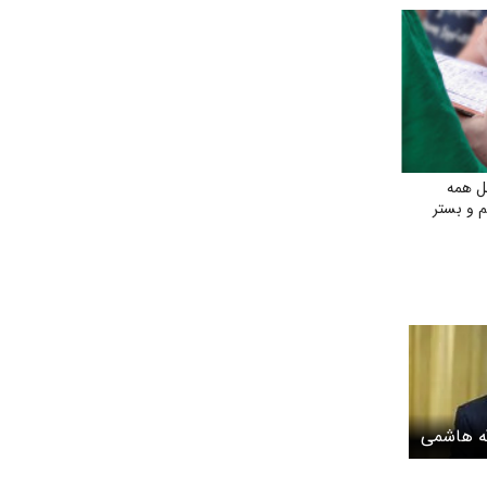
ل همه
م و بستر
له هاشمی
ی جنگ +