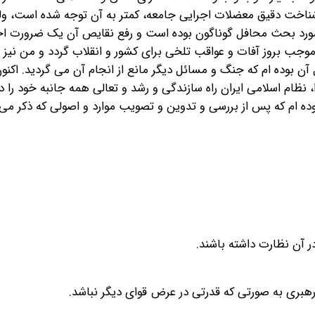
‎‌خوشبختانه مسأله تتمیم قانون اساسی پس از یکی دو سال، مورد بحث محافل گوناگون‌‎ ‎‌بوده است و رفع نقایص آن ی
ناپذیر جامعه اسلامی و انقلاب ماست‌‎ ‎‌و چه بسا تأخیر د
احساس تکلیف شرعی و ملّی خود، از مدت ها قبل در فکر حل آن بوده ام که‌‎ ‎‌جنگ و مسائل دیگر مانع از انجام آن می گرد
یاری خداوند بزرگ و دعای‌‎ ‎‌خیر حضرت بقیة اللّه روحی له الفدا، نظام اسلامی ایران راه سازندگی و رشد 
 است، هیأتی را برای رسیدگی به این امر مهم تعیین‌‎ ‎‌نموده ام که پس از بررسی و تدوین و تصویب موارد و اصولی که