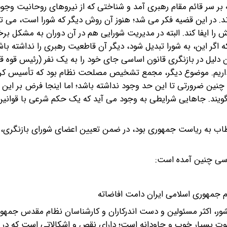
‌‌مسأله دیگر مرجعیت، به عنوان شرط ولی فقیه بود. با آنچه که بر سر قائم‌‎ ‎‌مقام رهبری آمد و شناختی که از نیروهای ر
امام به این‌‎ ‎‌نتیجه رسیدند که شرط مرجعیت را از رهبری بردارند. در این قضیه فکر می شد؛‌‎ ‎‌هنوز آن روش دیگر که شو
جای یک رهبر نیرومند کارگشا باشد‌‎ ‎‌و شاید شورا بتواند آن نقش را ایفا کند. البته د
دیم که باعث معطل شدن کارها می شد. امام نگران بودند‌‎ ‎‌که اگر این، به شورا تبدیل شود، دیگر آن قاطعیت رهبری را نداشت
نگرانی‌‎ ‎‌را دیگران هم داشتند. شورای عالی قضایی هم به همین دلیل در بازنگری قانون‌‎ ‎‌اساسی جای خود را به ی
این نظر بیشتر از طرف امام‌‎ ‎‌پیش آمد که شرط مرجعیت را برداریم. موضوع دیگر، مجمع تشخیص 
ی نبود. ضرورت هم دارد. شاید در بقیه‌‎ ‎‌نظام ها چنین ضرورتی تا این حد وجود نداشته باشد؛ اما اینجا فرض ب
نظام‌‎ ‎‌اسلامی است و فقها احکام شرعی را خارج از نظام، می گویند. جاهایی شرایطی به‌‎ ‎‌وجود می آید که یک حک
‌‌امام در اواخر عمرشان، در فرمان بازنگری قانون اساسی که خطاب به ریاست‌‎ ‎‌جمهوری بود، در ضمن تعیین اعضای شورا
اسی ‌چنین آمده است:
می ایران‌‎ ‎‌دامت افاضاته‌
از آنجا که پس از کسب ده سال تجربه عینی و عملی از اداره کشور، اکثر مسئولین و‌‎ ‎‌دست اندرکاران و کارشناسان
ایران، بر این عقیده اند که‌‎ ‎‌قانون اساسی با اینکه دارای نقاط قوت بسیار خوب و جاودانه است؛ دارا