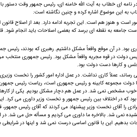
امام در اواخر عمرشان یعنی در چهارم اردیبهشت ماه سال 68 در نامه ای خطاب به آیت الله خامنه ای، رئیس جمهور وقت دستو
اب به این موضوع اشاره کرده و چنین نگاشته است:
«آنچه که در ایران اتفاق افتاد، کاملاً یک سیستم نو در اداره کشور است و هنوز هم است.‌‎ ‎‌این تجربه ادامه دارد. 
دوباره نمونه های جدیدی پیش‌‎ ‎‌می آید که به تدریج، ممکن است جامعه به نقطه ای ب
‌‌آن نقاطی که تغییر پیدا کرد، یکی مسأله دولت و رئیس جمهوری بود. در آن موقع‌‎ ‎‌واقعاً مشکل داشتیم. رهبری که ب
بودند و دولت هم بود. کار‌‎ ‎‌کردن با حضور رئیس جمهوری و رئیس دولت در قوه مجریه واقعاً مش
‌‌رئیس جمهوری وقتی که دولت و کابینه را به تصویب دولت می رساند، عملاً‌‎ ‎‌کاری نداشت. در عمل اداره امور کشور را ن
داشت. در قانون،‌‎ ‎‌ابهام بود که این دولت همین کابینه است یا دولت مجموعه کابینه و رئیس جمهوری‌‎‌
آن موقع داشتیم، این بود که گروهی از طرف امام تعیین شده بود که در اختلاف بین‌‎ ‎‌رئیس جمهور و نخست وزیر داوری م
رؤسای سه قوه و حاج احمد آقا‌‎ ‎‌بودند. مثلاً در ترکیب کابینه افرادی را آقای نخست وزیر پیشنهاد می کردند که 
نداشتند و به نتیجه نمی رسیدند. البته اینها به سطح جامعه کشیده‌‎ ‎‌نمی شد. بالاخره ما داوری می کردیم و مسأله حل می 
احساس می شد‌‎ ‎‌که باید قوه مجریه را از این مشکل درونی نجات بدهیم. این با قانون اساسی درست‌ ‎‌نمی شد و ا