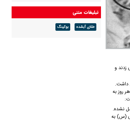
شکست می‌خورد/ شرایط کشور پیچیده است، قبل
از جنگ هم پیچیده بود و جنگ هم آن را مضاعف‌
تبلیغات متنی
کرده است
طلای آبشده
بوکینگ
پزشکیان: مشروطه نقطه عطف بیداری و
آزادی‌خواهی ملت ایران بود
امیر دریادار منصور فلاحی درگذشت
 زدند و
ال داشت.
ر روز به
اساسی هنوز کامل نشده.
مینی (س) به