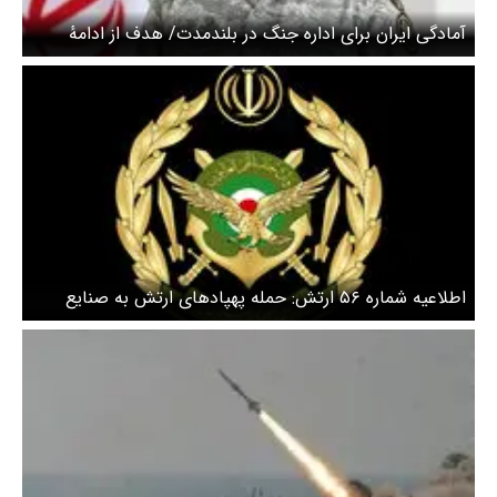
آمادگی ایران برای اداره جنگ در بلندمدت/ هدف از ادامهٔ
جنگ رساندن دشمن به نقطهٔ پشیمانی است
اطلاعیه شماره ۵۶ ارتش: حمله پهپادهای ارتش به صنایع
پتروشیمی اسرائیل و مقر نظامیان ارتش تروریستی آمریکا