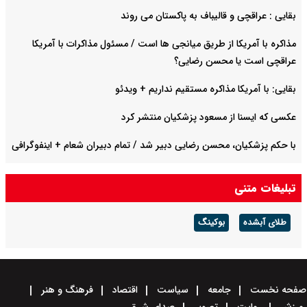
بقایی : عراقچی و قالیباف به پاکستان می روند
مذاکره با آمریکا از طریق میانجی ها است / مسئول مذاکرات با آمریکا
عراقچی است یا محسن رضایی؟
بقایی: با آمریکا مذاکره مستقیم نداریم + ویدئو
عکسی که ایسنا از مسعود پزشکیان منتشر کرد
با حکم پزشکیان، محسن رضایی دبیر شد / تمام دبیران شعام + اینفوگرافی
عراقچی در وزارت امور خارجه مراسم تعزیه برگزار کرد + عکس
تبلیغات متنی
طلای آبشده
بوکینگ
صفحه نخست
جامعه
سیاست
اقتصاد
فرهنگ و هنر
ورزش
روایت
تصویر
صدای شرق