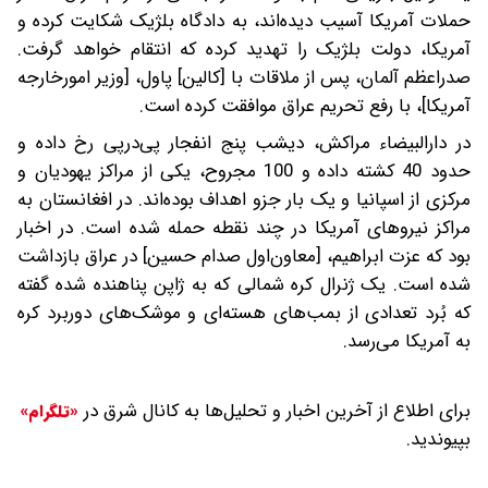
حملات آمریکا آسیب دیده‌اند، به دادگاه بلژیک شکایت کرده و
آمریکا، دولت بلژیک را تهدید کرده‌ که انتقام خواهد گرفت.
صدراعظم آلمان، پس از ملاقات با [کالین] پاول، [وزیر امورخارجه
آمریکا]، با رفع تحریم عراق موافقت‌ کرده است.
در دارالبیضاء مراکش، دیشب پنج انفجار پی‌درپی رخ داده و
حدود 40 کشته داده و 100 مجروح، یکی از مراکز یهودیان و
مرکزی از اسپانیا و یک بار جزو اهداف بوده‌اند. در افغانستان به
مراکز نیروهای آمریکا در چند نقطه حمله شده است. در اخبار
بود که عزت ابراهیم، [معاون‌اول صدام حسین] در عراق بازداشت
شده است. یک ژنرال کره شمالی‌ که به ژاپن پناهنده شده گفته‌
که بُرد تعدادی از بمب‌های هسته‌ای و موشک‌های دوربرد کره
به آمریکا می‌رسد.
برای اطلاع از آخرین اخبار و تحلیل‌ها به کانال شرق در
«تلگرام»
بپیوندید.