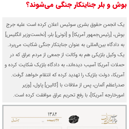
بوش و بلر جنایتکار جنگی می‌شوند؟
قیمت طلا ۱۸ عیار امروز جمعه ۱۶ مرداد
۱۴۰۵ اعلام شد/ طلا بر مدار صعود
یک انجمن حقوق بشری سوئیس اعلان کرده است علیه جرج‌
بوش، [رئیس‌جمهور آمریکا] و [تونی] بلر، [نخست‌وزیر انگلیس]
قیمت نفت امروز جمعه ۱۶ مرداد ۱۴۰۵
به دادگاه بین‌المللی به عنوان جنایتکار جنگی شکایت می‌برد.
/ نفت صعودی شد + جدول
یک وکیل بلژیکی هم به وکالت از جمعی از مردم عراق که در
حملات آمریکا آسیب دیده‌اند، به دادگاه بلژیک شکایت کرده و
آمریکا، دولت بلژیک را تهدید کرده‌ که انتقام خواهد گرفت.
صدراعظم آلمان، پس از ملاقات با [کالین] پاول، [وزیر
امورخارجه آمریکا]، با رفع تحریم عراق موافقت‌ کرده است.