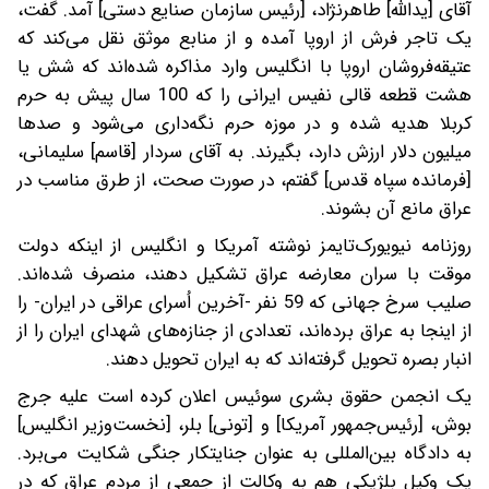
آقای [یدالله] طاهرنژاد، [رئیس سازمان صنایع دستی] آمد. گفت،
یک تاجر فرش از اروپا آمده و از منابع موثق نقل می‌کند که
عتیقه‌فروشان اروپا با انگلیس وارد مذاکره شده‌اند که شش یا
هشت قطعه قالی نفیس ایرانی را که 100 سال پیش به حرم‌
کربلا هدیه شده و در موزه حرم نگه‌داری می‌شود و صدها
میلیون دلار ارزش دارد، بگیرند. به آقای سردار [قاسم] سلیمانی،
[فرمانده سپاه قدس] گفتم، در صورت صحت، از طرق مناسب در
عراق مانع آن بشوند.
روزنامه نیویورک‌تایمز نوشته آمریکا و انگلیس از اینکه دولت
موقت با سران معارضه عراق تشکیل دهند، منصرف شده‌اند.
صلیب سرخ جهانی‌ که 59 نفر -آخرین اُسرای عراقی در ایران- را
از اینجا به عراق برده‌اند، تعدادی از جنازه‌های شهدای ایران را از
انبار بصره تحویل گرفته‌اند که به ایران تحویل دهند.
یک انجمن حقوق بشری سوئیس اعلان کرده است علیه جرج‌
بوش، [رئیس‌جمهور آمریکا] و [تونی] بلر، [نخست‌وزیر انگلیس]
به دادگاه بین‌المللی به عنوان جنایتکار جنگی شکایت می‌برد.
یک وکیل بلژیکی هم به وکالت از جمعی از مردم عراق که در