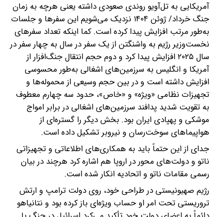
آمریکایی به تل‌آویو روندی صعودی داشته یعنی هرچه به زمان
جنگ خرداد/ ژوئن ۱۴۰۴ نزدیک می‌شویم این سفرها و جلسات
به‌طور مرتب افزایش پیدا کرده است. کما اینکه تعداد سفرهای
نخست‌وزیر رژیم به واشنگتن از یک سفر در سال به چهار سفر در
سال ۲۰۲۵ افزایش پیدا کرد و دوم حجم انتقال جنگ‌افزار از
آمریکا و انگلیس به سرزمین‌های اشغالی به‌طور محسوسی
افزایش داشته است و در بین حجم وسیعی از محموله‌ها و
تجهیزات نظامی «ویژه» و «خاص»‌، حدود سه چهارم معطوف
به تقویت شدید پدافند سرزمین‌های اشغالی در برابر امواج
موشکی و پهپادی ایران بود. بخش دیگر را گستره‌ای از
هواپیماهای سوخت‌رسان و نیروبر تشکیل داده است.
جدای از این حتماً باید به همکاری‌های اطلاعاتی و تجهیزاتی
ناتو و دولت‌های محور در اروپا هم اشاره کرد هرچند در بیان
رسمی مقامات ناتو و اتحادیه انکار شده است.
رژیم صهیونیستی در طراحی خود‌، روی دولت ترامپ و ارتش
تروریستی تحت امر او حساب ویژه‌ای باز کرده بود و نتانیاهو
دائماً به اعضای دولت خود تأکید می‌کرد اسرائیل در جنگ با