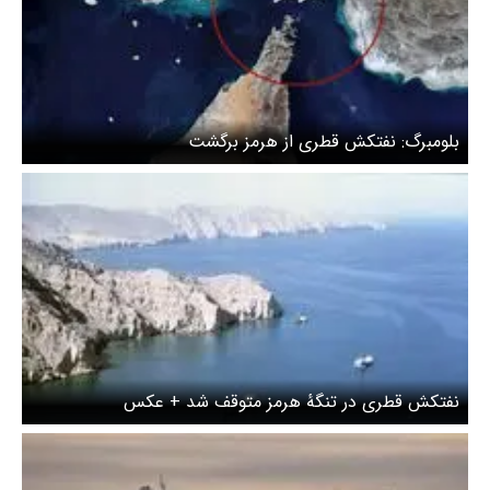
بلومبرگ: نفتکش قطری از هرمز برگشت
نفتکش قطری در تنگهٔ هرمز متوقف شد + عکس