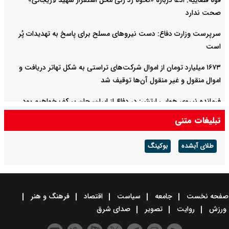
قوه قضاییه: ادعا درباره «نحوه رد زنی محل استقرار شهید لاریجانی»
صحت ندارد
سرپرست وزارت دفاع: دست نیروهای مسلح برای پاسخ به تهدیدات پُر
است
۱۶۷۳ میلیارد تومان از اموال شرکت‌های تراستی به شکل تهاتر دریافت و
اموال منقول و غیر منقول آن‌ها توقیف شد
فرمانده نیروی هوایی ارتش: در دفاع از ایران، جان بر کف خواهیم بود
تبلیغات متنی
حمله حسین شریعتمداری به مذاکرات ایران و عمان درباره تنگه هرمز:
دارید تنگه را برای آمریکا باز می‌کنید
طلای آبشده
بوکینگ
صفحه نخست
جامعه
سیاست
اقتصاد
فرهنگ و هنر
ورزش
روایت
تصویر
صدای شرق