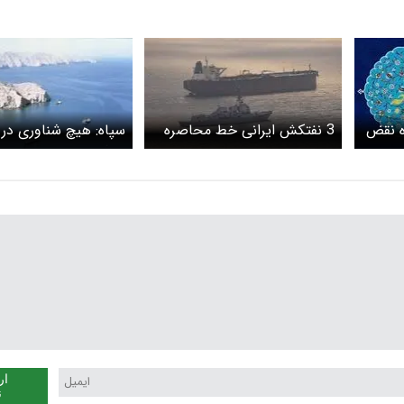
ره نقض
3 نفتکش ایرانی خط محاصره
سپاه: هیچ شناوری در
آمریکا را شکستند/ یک نفتکش
گذشته از تنگۀ هرمز عب
ایرانی در آب های بین المللی
مورد حمله قرار گرفت
ار
ن