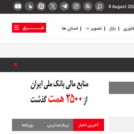
8 August 20
شــــــرق
ناوری
بازار
تصویر
استان ها
کتاب شرق
روزنامه شرق
آخرین اخبار
پربازدیدترین
روزنامه