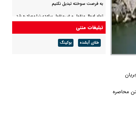
به فرصت سوخته تبدیل نکنیم
تمام اموال منقول و غیرمنقول ساعدی‌نیا مصادره شد
تبلیغات متنی
واکنش بانک مرکزی به ادعای ترامپ درباره تورم
ایران / تورم بعد از جنگ چند درصد شد؟ + ویدئو
طلای آبشده
بوکینگ
جریان
تن محاصره