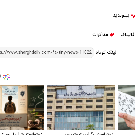
بپیوندید.
م»
الیباف
مذاکرات
لینک کوتاه
درخواست برگزاری غیرحضوری
درخواست اجرای آزمون‌ها