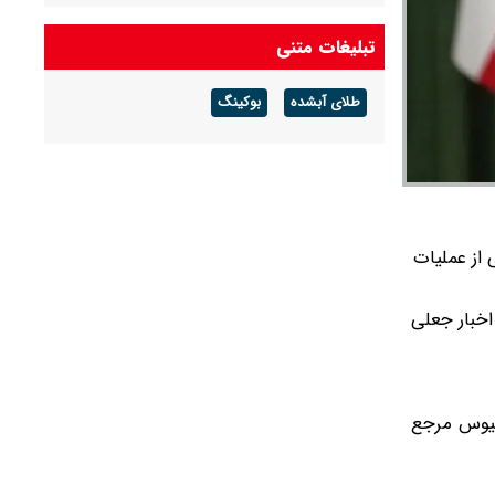
شکست می‌خورد/ شرایط کشور پیچیده است، قبل
از جنگ هم پیچیده بود و جنگ هم آن را مضاعف‌
تبلیغات متنی
کرده است
طلای آبشده
بوکینگ
پزشکیان: مشروطه نقطه عطف بیداری و
آزادی‌خواهی ملت ایران بود
امیر دریادار منصور فلاحی درگذشت
از عملیات
خبار جعلی
مید؛ آکسیوس مرجع