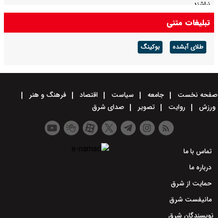
نباشند
تبلیغات متنی
روایت دوم پزشکیان با موضوع اقتصاد و معیشت مردم امشب پخش
می‌شود
طلای آبشده
بوکینگ
صفحه نخست
جامعه
سیاست
اقتصاد
فرهنگ و هنر
ورزش
روایت
تصویر
صدای شرق
تماس با ما
درباره ما
حمایت از شرق
مانیفست شرق
نویسندگان شرق