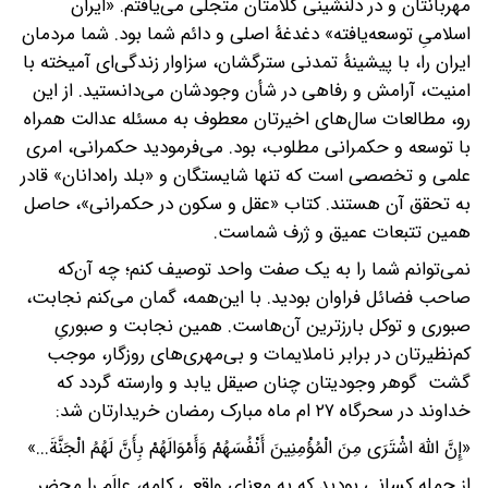
مهربانتان و در دلنشینی کلامتان متجلی می‌یافتم. «ایران
اسلامیِ توسعه‌یافته» دغدغۀ اصلی و دائم شما بود. شما مردمان
ایران را، با پیشینۀ تمدنی سترگشان، سزاوار زندگی‌ای آمیخته با
امنیت، آرامش و رفاهی در شأن وجودشان می‌دانستید. از این
رو، مطالعات سال‌های اخیرتان معطوف به مسئله عدالت همراه
با توسعه و حکمرانی مطلوب، بود. می‌فرمودید حکمرانی، امری
علمی و تخصصی است که تنها شایستگان و «بلد راه‌دانان» قادر
به تحقق آن هستند. کتاب «عقل و سکون در حکمرانی»، حاصل
همین تتبعات عمیق و ژرف شماست.
نمی‌توانم شما را به یک صفت واحد توصیف کنم؛ چه آن‌که
صاحب فضائل فراوان بودید. با این‌همه، گمان می‌کنم نجابت،
صبوری و توکل بارزترین آن‌هاست. همین نجابت و صبوریِ
کم‌نظیرتان در برابر ناملایمات و بی‌مهری‌های روزگار، موجب
گشت گوهر وجودیتان چنان صیقل یابد و وارسته گردد که
خداوند در سحرگاه ۲۷ ام ماه مبارک رمضان خریدارتان شد:
«إِنَّ اللَّهَ اشْتَرَی مِنَ الْمُؤْمِنِینَ أَنْفُسَهُمْ وَأَمْوَالَهُمْ بِأَنَّ لَهُمُ الْجَنَّةَ...»
از جمله کسانی بودید که به معنای واقعی کلمه، عالَم را محضر