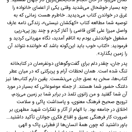
چه بسیار خوشحال می‌شدید وقتی یکی از اعضای خانواده را
غرق در خواندن کتاب می‌دیدید. خاطرم هست زمانی که به
توصیه شما مطالعه کتاب «کهکشان نیستی»، زندگی نامه عارف
واصل میرزا علی آقای قاضی را آغاز کردم و چند روز پی‌درپی
مشغول خواندنش بودم به اتاقم آمدید، نگاه مهربانی کردید و
فرمودید: «کتاب خوب باید این‌گونه باشد که خواننده نتواند آن
را زمین بگذارد».
پدر جان، چقدر دلم برای گفت‌وگوهای دونفره‌مان در کتابخانه
تنگ شده است. همان لحظات آرام و پربرکتی که در میان عطر
کتاب‌ها، سخن به عمق جان می‌نشست. یقین دارم کتاب‌ها نیز
دلتنگ حضور شما هستند. از جمله موضوعاتی که بسیار در مورد
آن شما گفتید و من زانوی تلمذ در برابر شما بر زمین می‌زدم،
ترویج صحیح فرهنگ معنوی، و پاسداشت پاکی و سلامت
اخلاق در جامعه بود. با الهام از آثار و تفکرات شهید مطهری بر
ضرورت کار فرهنگی عمیق و اقناع فکری جوانان تأکید داشتید...
باور داشتید که چون همۀ انسان‌ها از فطرتی پاک و الهی