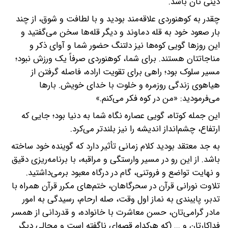
دینی تان باشد.
چقدر به کوهنوردی علاقه‌مند بودید و با لطافت و شوق، از چند
بار صعود خود به قله دماوند و دیگر قله‌ها سخن می‌گفتید و
این روزها گویی کوه‌ها نیز دلتنگ حضور شما و آوای ذکر و
مناجاتتان هستند. برای شما، کوهنوردی صرفاً یک ورزش نبود؛
مسیر سلوک بود؛ راهی برای تقویت اراده، فاصله گرفتن از
هیاهوی زندگی روزمره و خلوت با خدای خویش. بارها
می‌فرمودید: «من در کوه فکر می‌کنم.»
این جمله کوتاه، گویی عصاره نگاه شما به دنیا بود؛ جایی که
ارتفاع، چشم‌انداز اندیشه را نیز بلندتر می‌کرد.
به جد معتقد بودید کلام زمانی تأثیر دارد که گوینده خود ساخته
باشد. از این رو در مسیر وارستگی و مراقبه، با برنامه‌ریزی دقیق
و نهایت تواضع و فروتنی، گام در درگاه معبود برمی‌داشتید.
تلاوت نورانی قرآن در سحرگاهان، ختم‌های مکرر قرآن همراه با
تدبر، پایبندی به نماز اول وقت، صله ارحام، رسیدگی به امور
مادر گرامی‌تان، حسن معاشرت با خانواده، و قدردانی از همسر
فداکارتان و ... (که هرکدام قصه‌ای ناگفته است و مجالی دیگر