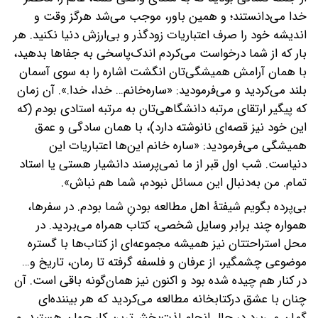
خدا می‌دانستند؛ و همین باور، موجب می‌شد هرگز وقت و
اندیشه خود را صرف اعتباریات زودگذر و بی‌ارزش دنیا نکنید. هر
بار که از شما درخواست می‌کردم اندک‌پاسخی به جفاها بدهید،
با همان آرامش همیشگی‌تان انگشت اشاره را به سوی آسمان
بلند می‌کردید و می‌فرمودید: «ساره‌خانم… خدا، خدا.». آن زمان
که پیگیر ارتقای مرتبه دانشگاهی‌تان به مرتبه استادی بودم (که
این خود نیز قصه‌ای نانوشته دارد)، با همان سادگی و عمق
همیشگی می‌فرمودید: «ساره خانم این‌ها اعتباریات این
دنیاست. شب اول قبر از ما نمی‌پرسند دانشیار هستی یا استاد
تمام. من به‌دنبال این مسائل نبودم، شما هم نباش».
بی‌پرده بگویم شیفتۀ اهل مطالعه بودنِ شما بودم. در سفرها،
همواره چند برابر وسایل شخصی، کتاب همراه می‌بردید. در
محل استراحتتان نیز همیشه مجموعه‌ای از کتاب‌ها با گستره
موضوعی چشمگیر، از عرفان و فلسفه گرفته تا رمان، تاریخ و…
در کنار هم چیده شده بود و اکنون نیز همان‌گونه باقی است. آن
چنان با عشق درکتابخانه مطالعه می‌کردید که هر بیننده‌ای
گمان می‌برد در حال انجام لذت‌بخش‌ترین کار جهان هستید. و