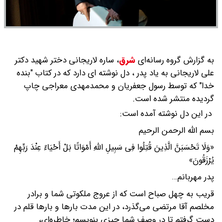
به گزارش گروه رسانه‌ای
شرق
،
ساره لاریجانی دختر شهید دکتر
علی لاریجانی به یاد پدر ، دل نوشته ای دارد که در کتاب "بنده
خدا" که توسط رسول جعفریان و محمدمهدی معراجی چاپ
گردیده منتشر شده است.
در این دل نوشته آمده است:
بسم الله الرحمن الرحیم
«وَلَا تَحْسَبَنَّ الَّذِینَ قُتِلُوا فِی سَبِیلِ اللَّهِ أَمْوَاتًا بَلْ أَحْیَاءٌ عِنْدَ رَبِّهِمْ
یُرْزَقُونَ»
پدر مهربانم…
قریب به چهل صباح است که از عروج ملکوتی شما و برادر
مخلصم آقا مرتضی می‌گذرد، در این مدت بارها و بارها قلم در
دست گرفتم تا در وصف شما چیزی بنویسم؛ خاطره‌ای،