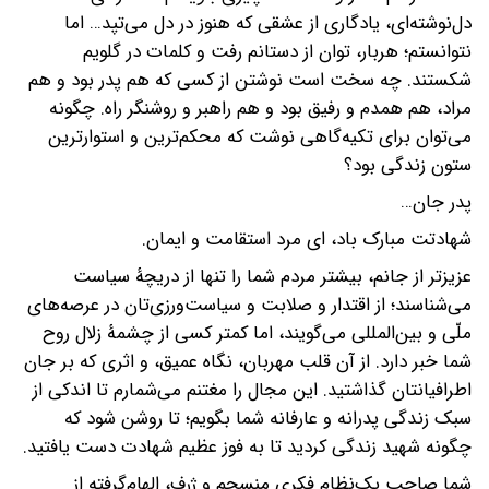
دل‌نوشته‌ای، یادگاری از عشقی که هنوز در دل می‌تپد… اما
نتوانستم؛ هربار، توان از دستانم رفت و کلمات در گلویم
شکستند. چه سخت است نوشتن از کسی که هم پدر بود و هم
مراد، هم همدم و رفیق بود و هم راهبر و روشنگر راه. چگونه
می‌توان برای تکیه‌گاهی نوشت که محکم‌ترین و استوارترین
ستون زندگی بود؟
پدر جان…
شهادتت مبارک باد، ای مرد استقامت و ایمان.
عزیزتر از جانم، بیشتر مردم شما را تنها از دریچۀ سیاست
می‌شناسند؛ از اقتدار و صلابت و سیاست‌ورزی‌تان در عرصه‌های
ملّی و بین‌المللی می‌گویند، اما کمتر کسی از چشمۀ زلال روح
شما خبر دارد. از آن قلب مهربان، نگاه عمیق، و اثری که بر جان
اطرافیانتان گذاشتید. این مجال را مغتنم می‌شمارم تا اندکی از
سبک زندگی پدرانه و عارفانه شما بگویم؛ تا روشن شود که
چگونه شهید زندگی کردید تا به فوز عظیم شهادت دست یافتید.
شما صاحب یک‌نظام فکری منسجم و ژرف، الهام‌گرفته از