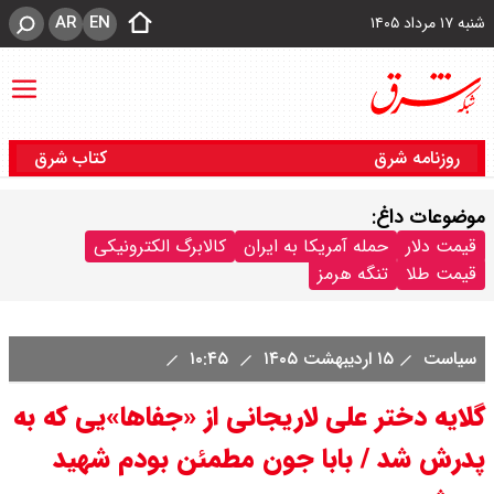
AR
EN
شنبه ۱۷ مرداد ۱۴۰۵
روزنامه شرق
کتاب شرق
موضوعات داغ:
قیمت دلار
حمله آمریکا به ایران
کالابرگ الکترونیکی
قیمت طلا
تنگه هرمز
سیاست
۱۵ اردیبهشت ۱۴۰۵
۱۰:۴۵
گلایه دختر علی لاریجانی از «جفاها»یی که به
پدرش شد / بابا جون مطمئن بودم شهید