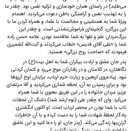
می‌طلبد) در راستای همان خودسازی و تزکیه نفس بود. چقدر ما
را به تهذیب نفس و آراستگی باطن دعوت می‌کردید. اهتمام
ویژۀ شما به همنشینی و مجالست با علما، و همراه کردن ما با
این بزرگان، گنجینه‌ای فراموش‌نشدنی است. و چقدر این
بزرگ‌مردان علم و تقوا به شما علاقه‌مند بودن. علامه حسن‌ زاده
شما را «علی آقای قدیس» خطاب می‌کردند و ‌آیت‌الله کشمیری
فرمودند که «صاحب روح بزرگی» هستید.
پدر جان عشق و ارادت بیکران شما به اهل بیت(ع) در
نگاهتان، در کلامتان و در رفتارتان موج می‌زد و کتمان کردنی
نبود. پیاده‌روی اربعین و زیارت حرم ارباب، برایتان اوج آرزوها
بود و برای رسیدن به آن، لحظه شماری می‌کردید و آقا مرتضای
عزیز، مردان خانواده را در این طریق معنوی با شما همراه
می‌کرد. وای که چقدر علی (نوه ارشد شما) دلتنگ آن لحظات
ناب با شما بودن در محضر ارباب است. او اکنون انگشتریِ
یادگارِ لحظۀ شهادت شما را به دست کرده و با آن خاطرات
گران‌بها زندگی می‌کند. (پدر جان، او را دعا کنید و این عاشق
دلباخته را در مسیر زندگی تنها نگذارید.)