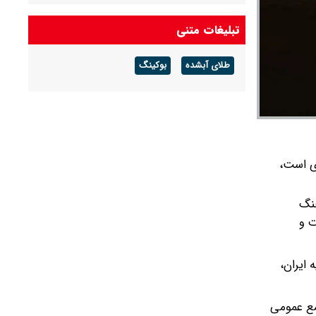
امام جمعه تهران: دشمن به دنبال ترویج برهنگی
تبلیغات متنی
است
طلای آبشده
بوکینگ
محسن رضایی به انگلیسی آمریکا را تهدید کرد
ی است،
جنگ
ت و
ایران،
مع عمومی