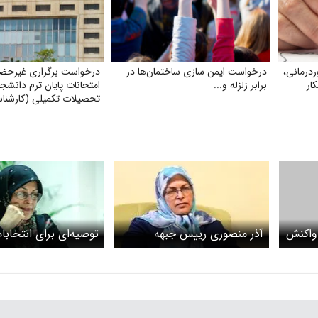
ردرمانی،
درخواست ایمن‌ سازی ساختمان‌ها در
درخواست برگزاری غیرحض
ار
برابر زلزله و...
امتحانات پایان ترم دانشج
تحصیلات تکمیلی (کارشنا
دکتری) با توجه به شرایط
 واکنش
آذر منصوری رییس جبهه
توصیه‌ای برای انتخابا
ضای
اصلاحات بازداشت شد
اصلاح طلبان در دوگان
مشارکت و تحریم نیست