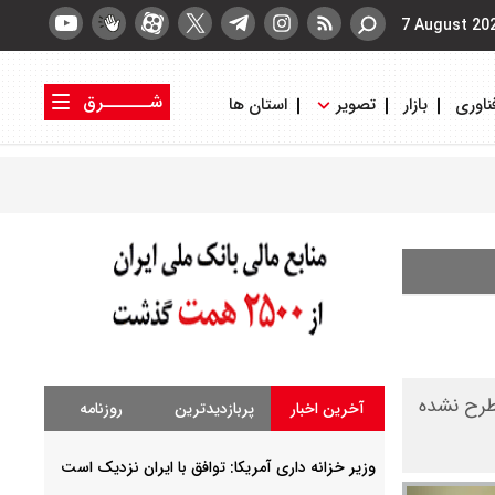
7 August 20
شــــــرق
ناوری
بازار
تصویر
استان ها
کتاب شرق
روزنامه شرق
طرح نشده
آخرین اخبار
پربازدیدترین
روزنامه
وزیر خزانه داری آمریکا: توافق با ایران نزدیک است