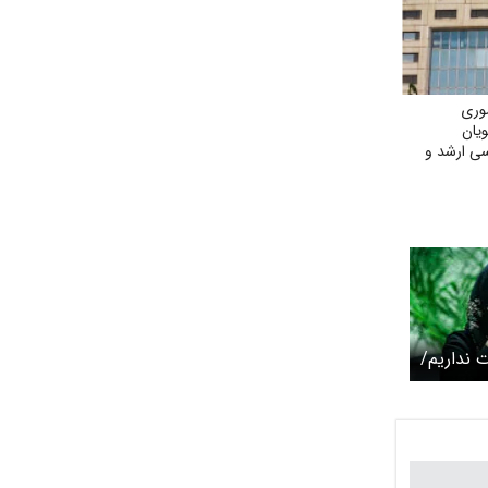
وری
ویان
سی ارشد و
 جنگی
ت نداریم/
ه
ند