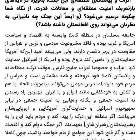
*
اثرات و پیامدهای منطقه‌ای این جنگ، به‌ویژه در لایه‌های
بازتعریف امنیت منطقه‌ای و معادلات قدرت، از نگاه شما
چگونه ترسیم می‌شود؟ (و ایضاً این جنگ چه تاثیراتی به
نظرتان می‌تواند روی افغانستان داشته باشد؟)
جامعه مسلمان در منطقه کاملا وابسته به اقتصاد و سیاست
امریکا و غرب بوده و فاقد مشروعیت مردمی و ترس و هراس از
مقاومت در بربر دشمن دارند، ولی می‌بینند امید این‌که آمریکا
حمایت‌شان را تامین کند دروغ بوده و امریکا از اسرائیل حمایت
کرد. اعراب و خصوصا اعراب خلیج فارس. موقف ترکیه محتاطانه
و پاکستان کاملا خود فروخته و مُمد دشمنان است و هراس از
مردم خود دارند.اما درس مهمی می‌توانند بیاموزند: اتحاد با هم
و تلاش به خودکفایی مانند ایران و با ایران بهترین راه رسیدن
به امنیت جمعی و یگانه راه‌یابی به امنیت جمعی در برابر
صهیونیزمِ اسرائیل و حمایت‌گران آمریکایی و اروپایی‌شان
می‌باشد. اگر منطقه این درک را پیدا کند و مردم باید این را به
رهبریت‌شان[رهبران‌شان] بفهمانند. اگر جنگ دوام کند و اقتصاد
نفت و گاز فلج شود این جوامع از هم خواهند پاشید، چون کاملا