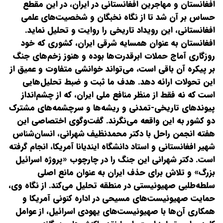
افغانستان و مهاجرین افغانستانی در ایران، در این مقطع
حساس بر آن شد تا از نگاه نخبگان و شخصیت‌های علمی
افغانستانی، این رویداد تاریخی را روایت و تحلیل نماید.
افغانستان به عنوان همسایه شرقی ایران، کشوری که خود
روزگاری آماج حملات ابرقدرت‌ها بوده و هنوز زخم‌های جنگ
بر پیکره آن باقی است، می‌تواند خوانشی متفاوت و عمیق از
این تحولات ارائه دهد. هدف ما ثبت و ضبط تحلیل‌هایی
است که نه فقط از منظر منافع ملی ایران، که از چشم‌انداز
پیوندهای تاریخی-تمدنی و ریشه‌ها و سرچشمه‌های مشترک
دو کشور به این واقعه می‌نگرند. گفت‌وگوی اختصاصی‌ این
هفته انجمن راحل با دکتر محمدنظیف شهرانی، انسان‌شناس
شهیر افغانستانی و استاد دانشگاه ایندیانا آمریکا، انجام گرفته
است.
دکتر شهرانی این جنگ را در چارچوب «پروژه اسرائیل
بزرگ» و تلاش برای حذف ایران به عنوان مانع اصلی
سلطه‌طلبی صهیونیستی در منطقه تحلیل می‌کند. از نگاه وی،
حمایت صهیونیست‌های مسیحی در اداره کنونی آمریکا و
همکاری آن‌ها با صهیونیست‌های یهودی اسرائیل، از عوامل