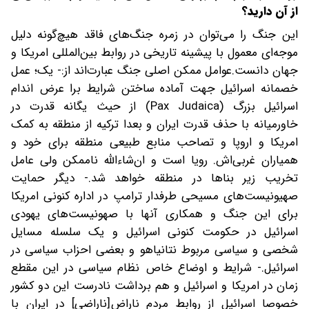
از آن دارید؟
این جنگ را می‌توان در زمره جنگ‌های فاقد هیچ‌گونه دلیل
موجه‌ای معمول با پیشینه تاریخی در روابط بین‌المللی امریکا و
جهان دانست.عوامل ممکن اصلی جنگ عبارت‌اند از:- ‌یک؛ عمل
خصمانه اسرائیل جهت آماده ساختن شرایط برا عرض اندام
اسرائیل بزرگ (Pax Judaica) از حیث یگانه قدرت در
خاورمیانه با حذف قدرت ایران و بعدا ترکیه از منطقه به کمک
امریکا و اروپا و تصاحب منابع طبیعی منطقه برای خود و
همیاران غربی‌اش. رویا است و ان‌شاءالله ناممکن ولی عامل
تخریب زیر بناها در منطقه خواهد شد.‌- دیگر حمایت
صهیونیست‌های مسیحی طرفدار ترامپ در اداره کنونی امریکا
برای این جنگ و همکاری آنها با صهونیست‌های یهودی
اسرائیل در حکومت کنونی اسرائیل و یک سلسله مسایل
شخصی و سیاسی مربوط نتانیاهو و بعضی احزاب سیاسی در
اسرائیل.‌- شرایط و اوضاع خاص نظام سیاسی در این مقطع
زمان در امریکا و اسرائیل و هم برداشت نادرست این دو کشور
خصوصا اسرائیل از روابط مردم ناراض[ناراضی] در ایران با