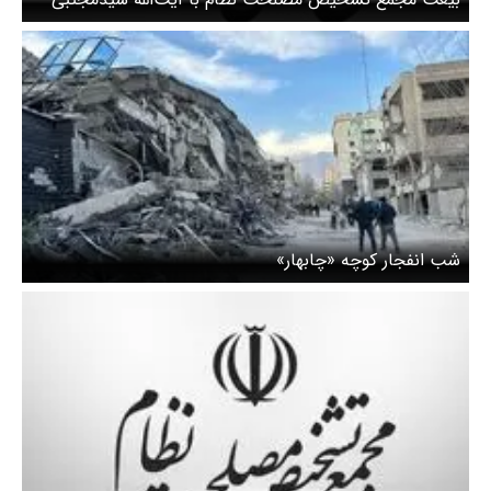
خامنه‌ای
شب انفجار کوچه «چابهار»