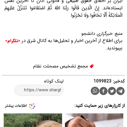
ایران بر احقاق حقوق طبیعی و قانونی آنان تا آخرین نفس
ایستاده‌اند. إِنَّ الَّذِینَ قَالُوا رَبُّنَا اللَّهُ ثُمَّ اسْتَقَامُوا تَتَنَزَّلُ عَلَیْهِمُ
الْمَلَائِکَةُ أَلَّا تَخَافُوا وَلَا تَحْزَنُوا
منبع:
خبرگزاری دانشجو
برای اطلاع از آخرین اخبار و تحلیل‌ها به کانال شرق در
«تلگرام»
بپیوندید.
مجمع تشخیص مصحلت نظام
کدخبر: 1099823
لینک کوتاه
از کارزارهای زیر حمایت کنید: