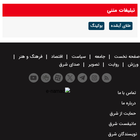
تبلیغات متنی
مذاکره با آمریکا از طریق میانجی ها است / مسئول مذاکرات با آمریکا
عراقچی است یا محسن رضایی؟
طلای آبشده
بوکینگ
صفحه نخست
جامعه
سیاست
اقتصاد
فرهنگ و هنر
ورزش
روایت
تصویر
صدای شرق
تماس با ما
درباره ما
حمایت از شرق
مانیفست شرق
نویسندگان شرق