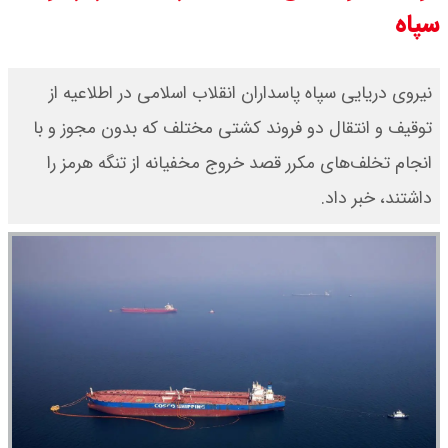
سپاه
ور شد ؟ / تنگه چه زمانی باز می شود
؟
نیروی دریایی سپاه پاسداران انقلاب اسلامی در اطلاعیه از
توقیف و انتقال دو فروند کشتی مختلف که بدون مجوز و با
بقایی : عراقچی و قالیباف به پاکستان
انجام تخلف‌های مکرر قصد خروج مخفیانه از تنگه هرمز را
می روند
داشتند، خبر داد.
قیمت سکه امامی امروز دوشنبه ۱۹
مرداد ۱۴۰۵ اعلام شد/ افزایش قیمت
سکه
با حکم پزشکیان، محسن رضایی دبیر
شد / تمام دبیران شعام + اینفوگرافی