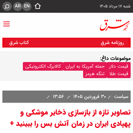
AR
EN
شنبه ۱۷ مرداد ۱۴۰۵
روزنامه شرق
کتاب شرق
موضوعات داغ:
قیمت دلار
حمله آمریکا به ایران
کالابرگ الکترونیکی
قیمت طلا
تنگه هرمز
سیاست
۳۰ فروردین ۱۴۰۵
۱۳:۵۶
تصاویر تازه از بازسازی ذخایر موشکی و
پهپادی ایران در زمان آتش بس را ببینید +