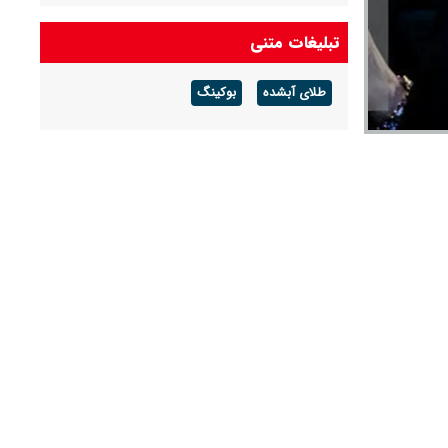
لاشه F۱۵ منهدم‌شده آمریکا توسط سامانه‌ی نوین
تبلیغات متنی
پدافندی نیروی هوافضای سپاه
طلای آبشده
بوکینگ
دیدار سران پاکستان و عربستان در مکه