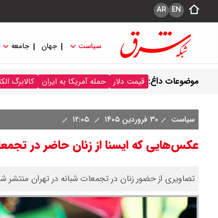
AR
EN
سیاست
جهان
جامعه
موضوعات داغ:
قیمت دلار
حمله آمریکا به ایران
کالابرگ الک
سیاست
۳۰ فروردین ۱۴۰۵
۱۲:۰۵
عکس‌هایی که ایسنا از زنان حاضر در تجمعا
تصاویری از حضور زنان در تجمعات شبانه در تهران منتشر ش