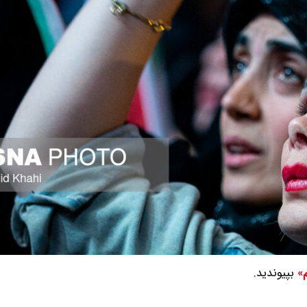
بپیوندید.
م»