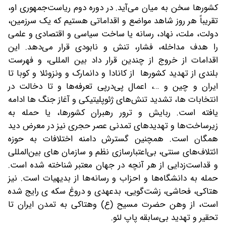
کشورها سخن به میان می‌آید. در دوره دوم ریاست‌جمهوری او،
تقریباً هر روز شاهد مواضع و اقداماتی هستیم که یک سرزمین،
دولت، ملت، نهاد، رسانه یا ساخت سیاسی و اقتصادی و علمی
را هدف مداخله، فشار، تنش و نابودی قرار می‌دهد. این
اقدامات از خروج از چندین قرار داد بین المللی، و فهرست
بلندی از تهدید کشورها از کانادا و دانمارک و ونزوئلا و کوبا تا
ایران و چین و …، اعمال پی‌درپی تعرفه‌ها و تا دخالت در
انتخابات ها، تشدید تنش‌های ژئوپلیتیکی و آغاز جنگ ها ادامه
یافته است. ربایش و ترور رهبران کشورها، یا حمله به
زیرساخت‌ها و تهدیدهای تمدنی عصر حجری نیز در معرض دید
همگان است. همچنین گسترش دامنه اختلافات به حوزه
ائتلاف‌های سنتی، بی‌اعتبارسازی نظم و سازمان های بین‌المللی
و قداست‌زدایی از هر آنچه در جهان معتبر شناخته شده است.
حمله به دانشگاه‌ها و احزاب و رسانه‌ها از بدیهیات است. نیز
هتاکی، فحاشی، زشت‌گویی، بدعهدی و دروغ سکه ی رایج شده
است، از وهن حضرت مسیح (ع) وهتاکی به تمدن ایران تا
تحقیر و تهدید بی‌سابقه پاپ لئو.