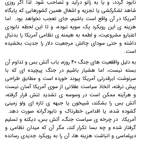
نابود گردد، و یا به زانو درآید و تصاحب شود. لذا اگر روزی
شاهد لشکرکشی یا تجزیه و اشغال همین کشورهایی که پایگاه
آمریکا در آن واقع است باشیم، جای تعجب نخواهد بود. اما
هزینه ی این رویکرد یک سویه نبوده، و تا این لحظه نابودی
اعتبارو مشروعیت، و لطمه به هیمنه ی نظامی آمریکا را بدنبال
داشته و حتی سودای چالش مرجعیت دلار را جدیت بخشیده
است.
به دلیل واققعیت های جنگ ۴۰ روزه، باب آتش بس و تداوم آن
بسته نیست، اما هشیار باشیم در جنگ پیچیده ای که با
سرنوشت ابرقدرتی آمریکا پیوند خورده است و مطابق طراحی
پیش نرفته، اتخاذ سیاست عقلانی از سوی آمریکا آسان نیست
و هرآینه ممکن است در وسوسه ی تشدید تنش قرار گرفته،
آتش بس را بشکند، شبیخون یا جبهه ی تازه ای ولو زمینی
گشوده شده، یا اقدامی خطرناک و نابودگرانه صورت دهد.
آمریکا، در چرخه ی سیاست جنگ، آتش بس، دیکته و تسلیم
گرفتار شده و چه بسا تکرار کند، مگر آن که میدان نظامی و
دیپلماسی و انباشت هزینه ها، آن را به رویکرد جدیدی رسانده