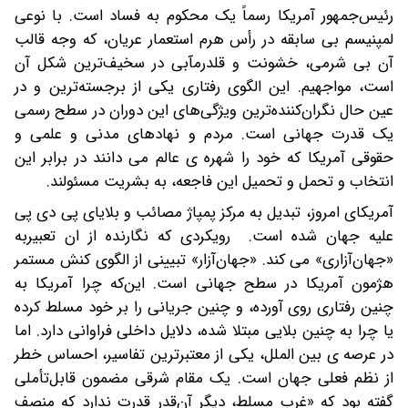
رئیس‌جمهور آمریکا رسماً یک محکوم به فساد است. با نوعی
لمپنیسم بی سابقه در رأس هرم استعمار عریان، که وجه قالب
آن بی‌ شرمی، خشونت و قلدرمآبی در سخیف‌ترین شکل آن
است، مواجهیم. این الگوی رفتاری یکی از برجسته‌ترین و در
عین حال نگران‌کننده‌ترین ویژگی‌های این دوران در سطح رسمی
یک قدرت جهانی است. مردم و نهادهای مدنی و علمی و
حقوقی آمریکا که خود را شهره ی عالم می دانند در برابر این
انتخاب و تحمل و تحمیل این فاجعه، به بشریت مسئولند.
آمریکای امروز، تبدیل به مرکز پمپاژ مصائب و بلایای پی دی پی
علیه جهان شده است. رویکردی که نگارنده از ان تعبیربه
«جهان‌آزاری» می کند. «جهان‌آزار» تبیینی از الگوی کنش مستمر
هژمون آمریکا در سطح جهانی است. این‌که چرا آمریکا به
چنین رفتاری روی آورده، و چنین جریانی را بر خود مسلط کرده
یا چرا به چنین بلایی مبتلا شده، دلایل داخلی فراوانی دارد. اما
در عرصه ی بین الملل، یکی از معتبرترین تفاسیر، احساس خطر
از نظم فعلی جهان است. یک مقام شرقی مضمون قابل‌تأملی
گفته بود که «غرب مسلط، دیگر آن‌قدر قدرت ندارد که منصف