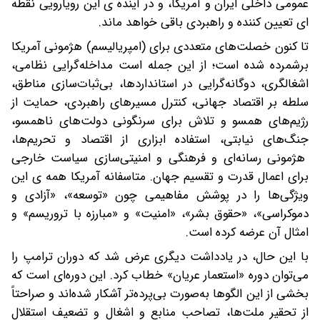
عمومی داخلی ایران و آمریکا، و در آینده ی این رویارویی نقطه
ای تعیین کننده و راهبردی باقی خواهد ماند.
تا کنون خصلت‌های متعددی برای (امپریالیسم) هژمونی آمریکا
برشمرده شده است؛ از این جمله است مداخله‌گرایی نظامی،
اشغالگری، دوگانه‌گرایی در استانداردها، بی‌ثبات‌سازی مناطق،
سلطه بر اقتصاد جهانی، کنترل مسیرهای راهبردی، حمایت از
رژیم‌های همسو و تلاش برای سرنگونی دولت‌های ناهمسو،
جنگ‌های نیابتی، استفاده ابزاری از اقتصاد و تحریم‌ها،
هژمونی رسانه‌ای و فرهنگی و امنیتی‌سازی سیاست خارجی
برای اعمال قدرت و تقسیم جهان. متاسفانه آمریکا همه ی این
ویژگی‌ها را در پوشش مفاهیمی چون «توسعه»، «آزادی و
دموکراسی»، «حقوق بشر»، «امنیت» و «مبارزه با تروریسم» و
امثال آن عرضه کرده است.
با این حال، در یادداشت دیگری عرض شد که دوران ترامپ را
می‌توان دوره «استعمار عریان» خطاب کرد. این دوره‌ای است که
بخشی از این الگوها به‌صورت بی‌پرده‌تر آشکار شده‌اند و صراحتاً
از تحقیر ملت‌ها، تصاحب منابع و اشغال و تضعیف استقلال