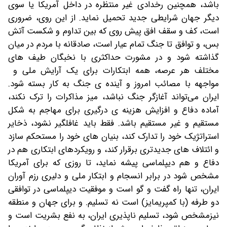
باشد، همچنین رخدادی غیر منتظره در داخل آمریکا یا سوی
دیگر جهان شرایطی جدید تحمیل نماید. از این روی، ضروری
است، کف و سقف افق پیش روی که بین تداوم و شکست آتش
بس، و توافق تا جنگ تمام عیار است، صادقانه با مردم در میان
گذاشته شود و در مشورت حداکثری با نخبگان طیف های
مختلف هر عرصه، همه ابتکارات برای یک آرایش ملی و
مواجهه با مصائب امروز و آینده ی جنگ به کار بسته شود.
ایران می‌تواند آغازگر جنگ نباشد، میز مذاکرات را ترک نکند،
آماده دفاع و افزایش هزینه ی درگیری برای مهاجم به شکل
مستقیم و غیر مستقیم باشد. فقط باید غافلگیر نشود، ذخایر
استراتژیک خود را تدارک کند، بنیان های خود را مستحکم سازد
و ائتلاف های جدیدتری برقرار کند، و رویکردهای ابتکاری هم در
دفاع و هم دیپلماسی پیشه نماید، تا روزی که برای آمریکا
مشخص شود در برابر انسجام و ابتکار ملی و دلیری رزم آوران
ایران، تنها راه گفت و گو است و موفقیت دیپلماسی در توافقی
دو طرفه (با کمپریمایز) است نه تسلیم. و برای جهان و منطقه
نیزمشخص شود، تسلیم ناپذیری ایران، به نفع بشریت است و