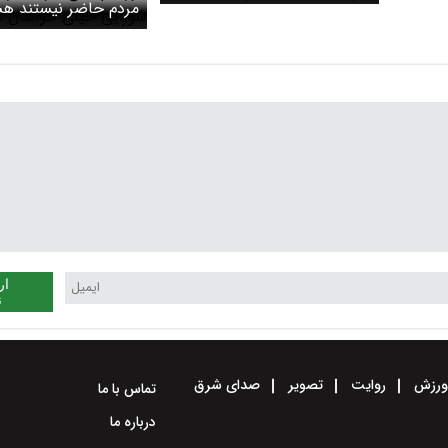
رهبری درباره چگونگی رهبر
مردم حاضر نیستند هش
آینده / مردم به شایعات توجه
اندی فقیه خبرگان در ا
نکنند
شرایط دور هم جمع شو
رهبری شورایی خیلی خ
ندارد
ار
ن
رزش
روایت
تصویر
صدای شرق
تماس با ما
درباره ما