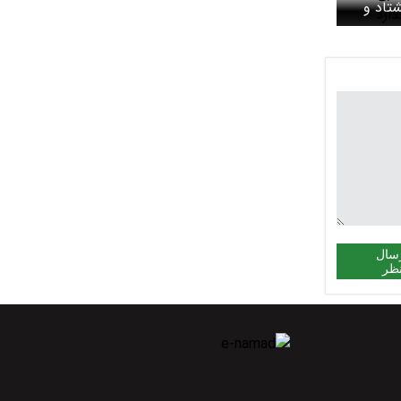
تاد و
ین
ند /
واهان
سال
ظر