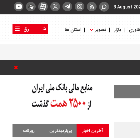
8 August 20
شــــــرق
ناوری
بازار
تصویر
استان ها
کتاب شرق
روزنامه شرق
آخرین اخبار
پربازدیدترین
روزنامه