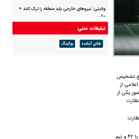
ولایتی: نیروهای خارجی باید منطقه را ترک کنند +‌
عکس
تبلیغات متنی
جوراب خاص شهباز شریف هنگام امضای توافق مکه
+ عکس
طلای آبشده
بوکینگ
جمع تشخیص
علامی از
ور یکی از
نظارت
ظارت
بر اساس این مصوبه، دولت مجاز خواهد بود تا در صورت صلاحدید، روزهای کاری را از شش روز به پنج روز (از شنبه تا چهارشنبه) و با ۴۲ و نیم