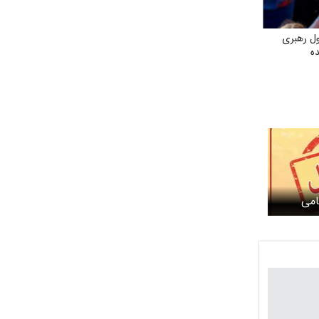
ل رهبری
ه
امی
دگی یا