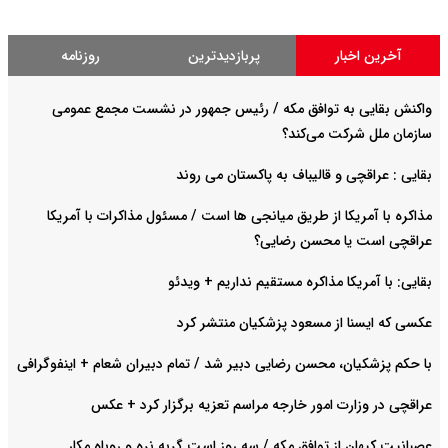
آخرین اخبار
پربازدیدترین
روزنامه
واکنش بقایی به توافق مکه / رئیس جمهور در نشست مجمع عمومی
سازمان ملل شرکت می‌کند؟
بقایی : عراقچی و قالیباف به پاکستان می روند
مذاکره با آمریکا از طریق میانجی ها است / مسئول مذاکرات با آمریکا
عراقچی است یا محسن رضایی؟
بقایی: با آمریکا مذاکره مستقیم نداریم + ویدئو
عکسی که ایسنا از مسعود پزشکیان منتشر کرد
با حکم پزشکیان، محسن رضایی دبیر شد / تمام دبیران شعام + اینفوگرافی
عراقچی در وزارت امور خارجه مراسم تعزیه برگزار کرد + عکس
عصبانیت کیهان از توافق مکه / سه روز است گربه نره و روباه مکار