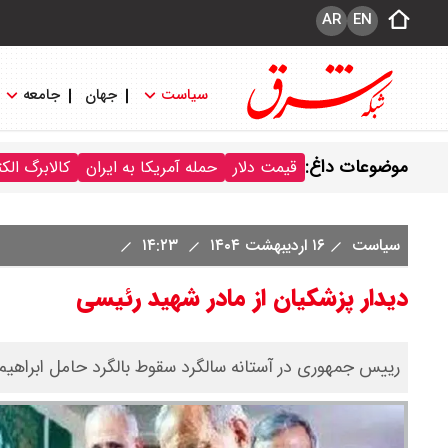
AR
EN
سیاست
جهان
جامعه
موضوعات داغ:
قیمت دلار
حمله آمریکا به ایران
کالابرگ الک
سیاست
۱۶ اردیبهشت ۱۴۰۴
۱۴:۲۳
دیدار پزشکیان از مادر شهید رئیسی
رییس جمهوری در آستانه سالگرد سقوط بالگرد حامل ابراهیم