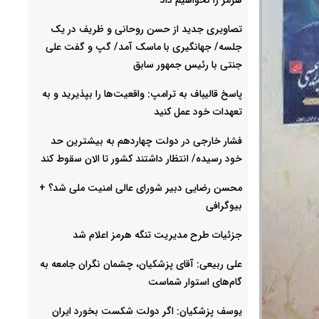
تصاویری جدید از حسن روحانی و ظریف در یک
جلسه/ جهانگیری با ماسک آمد/ گپ و گفت علی
جنتی با رئیس جمهور سابق
پاسخ قالیباف به ترامپ: واقعیت‌ها را بپذیرید و به
تعهدات خود عمل کنید
فشار خارجی در دولت چهاردهم به بیشترین حد
خود رسیده/ انتظار داشتند کشور تا الان سقوط کند
محسن رضایی دبیر شورای عالی امنیت ملی شد؟ +
بیوگرافی
جزئیات طرح مدیریت تنگه هرمز اعلام شد
علی ربیعی: آقای پزشکیان، چشمان نگران جامعه به
گام‌های استوار شماست
یوسف پزشکیان: اگر دولت شکست بخورد ایران