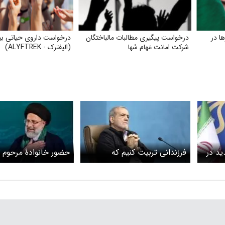
ا در
درخواست پیگیری مطالبات مالباختگان
درخواست داروی حیاتی بی
شرکت امانت مَهام سُها
(الیفترک - ALYFTREK)
ید در
فرزندانی تربیت کنیم که
حضور خانوادۀ مرحوم 
فکرشان سرزمین خودشان
محل سقوط بالگرد+وی
است، نه مهاجرت