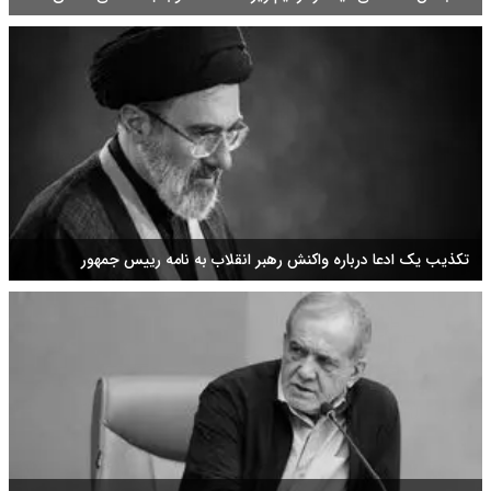
است
تکذیب یک ادعا درباره واکنش رهبر انقلاب به نامه رییس جمهور