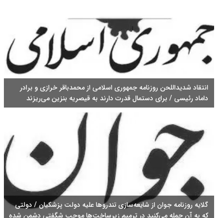
انتقاد شدید‌اللحن روزنامه جمهوری اسلامی از محمدباقر خرازی و برادر
داماد رئیسی / برای دستمال قدرت دارند به قیصریه بنزین می‌ریزند
گلایه روزنامه جوان از شایعه‌سازی تندروها علیه دولت پزشکیان / دولتی
که به آن حمله می‌کنید در ترمیم زیرساخت‌ها موجب شگفتی دشمن شده