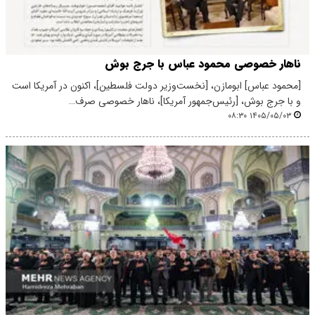
ناهار خصوصی محمود عباس با جرج بوش
[محمود عباس] ابومازن، [نخست‌وزیر دولت فلسطین]، اکنون در آمریکا است
و با جرج بوش، [رئیس‌جمهور آمریکا]، ناهار خصوصی صرف…
۱۴۰۵/۰۵/۰۳ ۰۸:۳۰