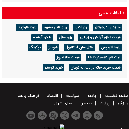
تبلیغات متنی
خرید ارز دیجیتال
ویزا دبی
رزرو هتل مشهد
بلیط هواپیما
قیمت لوازم آرایش و زیبایی
رزرو هتل
طلای آبشده
بلیط اتوبوس
هتل های استانبول
شومیز
بوکینگ
ثبت نام کلاسینو 1405
قیمت طلا امروز
قیمت خرید خانه در دبی به تومان
خرید توستر
صفحه نخست
جامعه
سیاست
اقتصاد
فرهنگ و هنر
ورزش
روایت
تصویر
صدای شرق