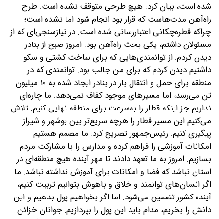
شده است، بیان کرد: هیچ طرحی متوقف نشده است. طرح
راه‌آهن مدت‌هاست که قرار بود انجام شود اما نشده است؛
چراکه قطره‌چکانی اعتباررسانی شده است. در نیازسنجی‌ای که از
مسئولان داشتم، یکی بحث راه‌آهن بود. امروز صبح از بنادر
دیدن کردم. از توانمندی‌هایی که برای ساخت کشتی و سکو
داشتیم دیدن کردم که برای من جالب بود. توانمندی که در
منطقه برای حمل و انتقال بار در بنادر ایجاد شده به ۱۰ میلیون
تن می‌رسد، اما مسیرهای موجود کفاف نمی‌دهد.
ما چاره‌ای
نداریم جز اینکه قطار را به‌‌سرعت برای منطقه نهایی کنیم. تلاش
می‌کنیم این مسیر قطار را هر‌چه سریع‌تر بین بوشهر و شیراز
پیگیری کنیم. رئیس‌جمهور تصریح کرد: ما مصمم هستیم
امکانات آموزشی را فراهم کرده و مدارس را با مشارکت مردم
بسازیم. امروز به ما تعهد دادند تا مهر آینده هیچ منطقه‌ای در
استان نباشد که فضا و امکانات برای آموزش نداشته نباشد. ما
اگر انسان‌های توانمند و خلاق و باهوش بتوانیم تربیت کنیم،
آینده کشور تضمین می‌شود. اما اگر بخواهیم پول بدهیم و این
دانش را بخریم، مدام باید این پول را بپردازیم. جوانان خزائن