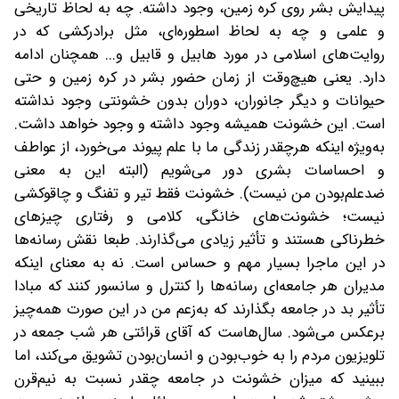
پیدایش بشر روی کره زمین، وجود داشته‌. چه به لحاظ تاریخی
و علمی و چه به لحاظ اسطوره‌ای، مثل برادرکشی که در
روایت‌های اسلامی در مورد هابیل و قابیل و... همچنان ادامه
دارد. یعنی هیچ‌وقت از زمان حضور بشر در کره زمین و حتی
حیوانات و دیگر جانوران، دوران بدون خشونتی وجود نداشته
است. این خشونت همیشه وجود داشته و وجود خواهد داشت.
به‌ویژه اینکه هر‌چقدر زندگی ما با علم پیوند می‌خورد، از عواطف
و احساسات بشری دور می‌شویم‌ (البته این به معنی
ضد‌علم‌بودن من نیست). خشونت فقط تیر و تفنگ و چاقوکشی
نیست؛ خشونت‌های خانگی، کلامی و رفتاری چیزهای
خطرناکی هستند و تأثیر زیادی می‌گذارند. طبعا نقش رسانه‌ها
در این ماجرا بسیار مهم و حساس است. نه به معنای اینکه
مدیران هر جامعه‌ای رسانه‌ها را کنترل و سانسور کنند که مبادا
تأثیر بد در جامعه بگذارند که به‌زعم من‌ در این صورت همه‌چیز
بر‌عکس می‌شود. سال‌ها‌ست که آقای قرائتی هر شب جمعه در
تلویزیون مردم را به خوب‌بودن و انسان‌بودن تشویق می‌کند، اما
ببینید که میزان خشونت در جامعه چقدر نسبت به نیم‌قرن