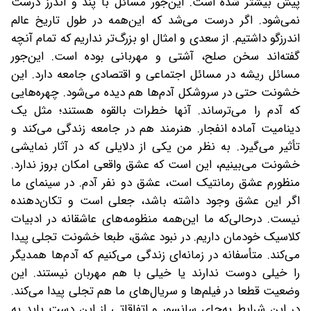
پیش بیشتر شده است. این‌جور مسائل با پند‌ و ‌اندرز درست
نمی‌شود. اگر درست می‌شد که این‌همه در طول تاریخ عالم
اندرزگو داشتیم. از سعدی و امثال او بزرگ‌تر نداریم که تمام آنچه
گفته‌اند سخن صلح، آشتی و مهربانی بوده است. این‌جور
مسائل ریشه در مسائل اجتماعی و اقتصادی جامعه دارد. این
خشونت حتی در سروشکل آدم‌ها هم دیده می‌شود. چهره‌هایی
که آدم را می‌ترساند. آنها خطرات بالقوه هستند؛ مثل یک
دینامیت آماده انفجار. هنرمند هم در جامعه زندگی می‌کند و
تأثیر می‌گیرد. به نظر من یکی از دلایلی که در آثار نمایشی
خشونت می‌بینیم،‌ این است که عشق واقعی امکان بروز ندارد.
منظورم عشق رمانتیک است، عشق دو نفر آدم. در سینمای ما
اگر این عشق وجود داشته باشد، جعلی است و تکان‌دهنده
نیست. در‌حالی‌که ما این‌همه منظومه‌های عاشقانه در ادبیات
کلاسیک خودمان داریم. در نبود عشق، طبعا خشونت تجلی پیدا
می‌کند. متأسفانه در زمانه‌ای زندگی می‌کنیم که آدم‌ها همدیگر
را خیلی دوست ندارند یا خیلی با هم مهر‌بان نیستند. این
وضعیت قطعا در فیلم‌ها و سریال‌های ما هم تجلی پیدا می‌کند.
در این شرایط به‌جای سانسور و اتفاقاتی از این دست باید به