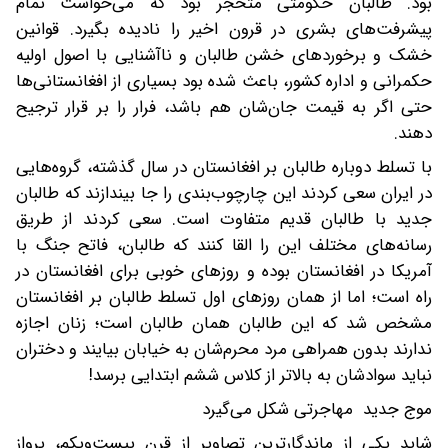
بود. طالبان حکومتی متحجر بود که می‌خواست تمام
پیشرفت‌های بشری در قرون اخیر را نادیده بگیرد. قوانین
خشک و برخوردهای خشن طالبان و ناآشنایی با اصول اولیه
حکمرانی و اداره کشور، باعث شده بود بسیاری از افغانستانی‌ها
حتی اگر به قیمت جان‌شان هم باشد، فرار را بر قرار ترجیح
دهند.
با تسلط دوباره طالبان بر افغانستان در سال گذشته، گروه‌هایی
در ایران سعی کردند این چارچوب‌بندی را جا بیندازند که طالبان
جدید با طالبان قدیم متفاوت است. سعی کردند از طریق
رسانه‌های مختلف این را القا کنند که طالبان، فاتح جنگ با
آمریکا در افغانستان بوده و روزهای خوبی برای افغانستان در
راه است؛ اما از همان روزهای اول تسلط طالبان بر افغانستان
مشخص شد که این طالبان همان طالبان است؛ زنان اجازه
ندارند بدون همراهی مرد محرم‌شان به خیابان‌ بیایند و دختران
نباید سوادشان به بالاتر از کلاس ششم ابتدایی برسد!
موج جدید مهاجرتی شکل می‌گیرد
شاید یکی از ماندگارترین تصاویر از قرن بیست‌ویکم، پرواز