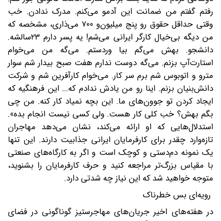
رفتم گفتم من ضمانت این آدمو می‌کنم. مدرک ندادن. خب
وقتی حداقل حقوق رو پنج میلیون‌و ۷۰۰ می‌ذاری، مشخصه که
من دیگه بی‌خیال کارگر ایرانی می‌شم! یه پسر دارم ۲۳‌سالشه.
دانشجو‌. بهش می‌گم بیا وردستم. می‌گه من می‌خوام
استارت‌آپ بزنم. می‌گه دوست ندارم هفت صبح بیدار شم سوار
مترو و اتوبوس شم برم سر کار. می‌خوام کارآفرین شم و شرکت
دانش‌بنیان بزنم. اینا رو من یادش ندادم که... این فرهنگیه که
ایجاد کردن تو جوون‌های ما. این بچه نمیاد کار کنه. من چی
بگم بهش؟ خب کلی کار هست. ولی کسی نیست انجام بده».
استدلال‌هایی که او ارائه می‌کند، نشان می‌دهد مهاجران
تازه‌وارد چقدر برای کارفرمایان ایرانی جذابیت دارند. این تنها
یک نمونه دم‌دستی و کوچک است و اگر به کارگاه‌های صنعتی
با مقیاس بزرگ‌تر مراجعه کنید و حرف کارفرمایان را بشنوید،
متوجه خواهید شد که این نیاز چه شدتی دارد.
رویه‌ای بس خطرناک
در هفته‌های اخیر جریان‌های مهاجرستیز گوناگونی در فضای