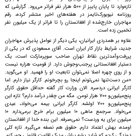
تازه‌وارد تا پایان پاییز از ۵۰۰ هزار نفر فراتر می‌رود. گزارشی که
روزنامه نیویورک‌تایمز در هفته‌های اخیر منتشر کرده، رقم
مهاجران خارج‌شده از افغانستان را تا فراتر از یک‌ میلیون نفر
تخمین زده است.
علاوه بر همدردی ایرانیان، یکی دیگر از عوامل پذیرش مهاجران
جدید، شرایط بازار کار ایران است. آقای مسعودی که در یکی از
پررفت‌وآمدترین نقاط تهران صاحب سوپرمارکت است، یک
دستیار افغانستانی پرجنب‌وجوش دارد. از قومیت هزاره نیست
و از روی چهره اصلا نمی‌توان تابعیت او را فهمید. او می‌گوید:
«من دست‌تنها نمی‌تونم اینجا رو بچرخونم. کارگر نیاز دارم. اما
کارگر ایرانی دردسره. الان وزارت کار گفته حداقل حقوق کارگر
پنج‌میلیون‌و ۷۰۰ هزار تومن. مگه من چقدر درآمد دارم؟ تازه این
پنج‌میلیون‌و ۷۰۰ اولشه. کارگر ایرانی بیمه می‌خواد، عیدی
می‌خواد. سرجمع ماهی ۱۰ میلیون برام خرج برمی‌داره. ۱۰
میلیون برای یه وردست؟ نمی‌صرفه. این بنده خدا از افغانستان
اومده، بهش اعتماد دارم. حقوق هم نصفه می‌گیره. تازه کلی
دوندگی کردم که شاید بشه براش مدرک اقامت قانونی جور کنم.