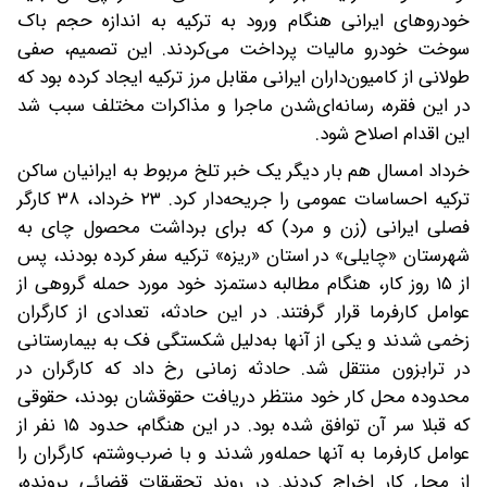
خودروهای ایرانی هنگام ورود به ترکیه به اندازه حجم باک
سوخت خودرو مالیات پرداخت می‌کردند. این تصمیم، صفی
طولانی از کامیون‌داران ایرانی مقابل مرز ترکیه ایجاد کرده بود که
در این فقره، رسانه‌ای‌شدن ماجرا و مذاکرات مختلف سبب شد
این اقدام اصلاح شود.
خرداد امسال هم بار دیگر یک خبر تلخ مربوط به ایرانیان ساکن
ترکیه احساسات عمومی را جریحه‌دار کرد. ۲۳ خرداد، ۳۸ کارگر
فصلی ایرانی (زن و مرد) که برای برداشت محصول چای به
شهرستان «چایلی» در استان «ریزه» ترکیه سفر کرده بودند، پس
از ۱۵ روز کار، هنگام مطالبه دستمزد خود مورد حمله گروهی از
عوامل کارفرما قرار گرفتند. در این حادثه، تعدادی از کارگران
زخمی شدند و یکی از آنها به‌دلیل شکستگی فک به بیمارستانی
در ترابزون منتقل شد. حادثه زمانی رخ داد که کارگران در
محدوده محل کار خود منتظر دریافت حقوقشان بودند، حقوقی
که قبلا سر آن توافق شده بود. در این هنگام، حدود ۱۵ نفر از
عوامل کارفرما به آنها حمله‌ور شدند و با ضرب‌وشتم، کارگران را
از محل کار اخراج کردند. در روند تحقیقات قضائی پرونده،