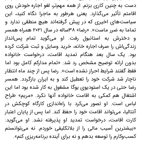
دست به چنین کاری بزنم. از همه مهم‌تر، لغو اجاره خودش روی
اقامتم تأثیر می‌گذارد. یعنی هرطور به ماجرا نگاه کنید، این
سیاست‌های اخیری که در پیش گرفته‌اند هیچ منطقی ندارد و
تماما به ضرر ماست». «رضا» ۳۸ساله در سال ۲۰۲۱ همراه همسر
و دخترش به استانبول رفت. او می‌گوید تمام پس‌انداز
زندگی‌اش را صرف اجاره خانه، خرید وسایل و ثبت شرکت کرده
بود. یک سال بعد هنگام تمدید اقامت، درخواست خانواده
بدون ارائه توضیح مشخص رد شد: «تمام مدارکم کامل بود اما
فقط گفتند شرایط احراز نشده است». رضا پس از چند ماه انتظار
ناچار شد شرکت خود را تعطیل کند و به ایران بازگردد. همسر
رضا حتی در یک استودیوی یوگا مشغول به کار شده بود اما این
اشتغال هم کمکی به اقامت خانواده آنها نکرد. «مریم» طراح
لباس است. او تصور می‌کرد با راه‌اندازی کارگاه کوچکش در
آنتالیا، می‌تواند اقامت خود را حفظ کند. اما پس از پایان اعتبار
کارت اقامت، درخواست تمدید او پذیرفته نشد. او می‌گوید:
«بیشترین آسیب مالی را از بلاتکلیفی خوردم. نه می‌توانستم
کسب‌وکارم را توسعه بدهم و نه برای آینده برنامه‌ریزی کنم».