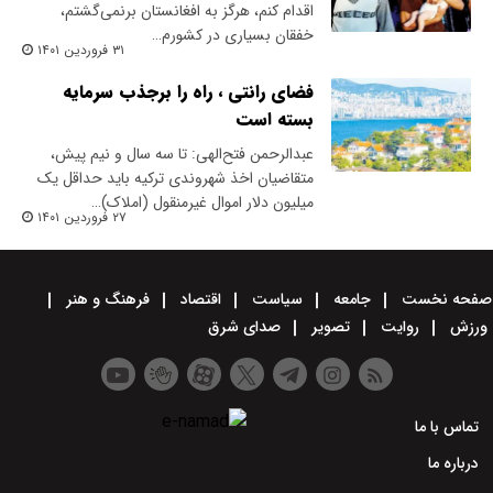
اقدام کنم، هرگز به افغانستان برنمی‌گشتم،
خفقان بسیاری در کشورم…
۳۱ فروردین ۱۴۰۱
فضای رانتی ، راه را برجذب سرمایه
بسته است
عبدالرحمن فتح‌الهی: تا سه سال و نیم پیش،
متقاضیان اخذ شهروندی ترکیه باید حداقل یک
میلیون دلار اموال غیرمنقول (املاک)…
۲۷ فروردین ۱۴۰۱
صفحه نخست
جامعه
سیاست
اقتصاد
فرهنگ و هنر
ورزش
روایت
تصویر
صدای شرق
تماس با ما
درباره ما