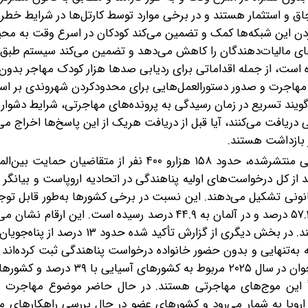
ق و استثمار هستند و در برخی موارد توسط کارتل‌ها در شرایط خطر
ل‌کردن این شبکه‌ها کمک و تضمین می‌کند کودکان در اسرع وقت به مح
ای مالیات‌دهندگان را کاهش می‌دهد و تضمین می‌کند سیستم طبق ب
ه است، از جمله اقداماتی برای ردیابی صدها هزار کودک مهاجر بدون 
مهاجرت و صدور دستورالعمل‌هایی برای محدودکردن شهروندی بر ا
می‌گویند تسریع در زمان رسیدگی به پرونده‌های مهاجرتی، شرایط دشوار 
ی دریافت می‌کنند، آیا قبل از دریافت هریک از این پاسخ‌ها اخراج می
 بازداشت هستند.
در اروپا هم شرایط ایدئال نیست. با استناد به داده‌های رسمی منتشر‌شده، حدود ۱۵۸ هزار‌و ۴۰۰ نفر از
ر از ۱۸ سال سن داشته‌اند. این رقم معادل ۲۳.۷ درصد از کل درخواست‌های اولیه پناهندگی در اتحادیه اروپا‌ست و
انونی تشکیل می‌دهند. این نسبت در برخی کشورها به‌طور قابل توجهی
میانگین اتحادیه اروپا بوده است؛ به‌ طوری که در اتریش به ۵۷.۳ درصد و در آلمان به ۴۴.۹ درصد رسیده اس
 به‌تنهایی و بدون حضور خانواده درخواست پناهندگی ثبت کرده‌اند و
وضعیت آسیب‌پذیرتری قرار دارند. بیشترین سهم پناه‌جویان جوان در سال ۲۰۲۵ مر
ا مبدأ این موج‌های مهاجرتی هستند. در حال حاضر موضوع مهاجرت و
روپا به شمار می‌رود و کشورهای عضو در حال بررسی راهکارهای م