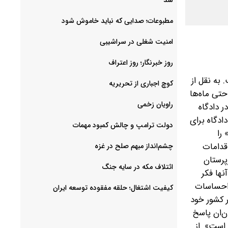
مطبوعات؛ صدایی که نباید خاموش شود
امنیت شغلی در سراشیبی
روز خبرنگار؛ روز اعتراف
به نقل از
کوچ اجباری از تحریریه
حتی ماه‌ها
راویان زخمی
ر دادگاه
دگاه برای
دولت ترامپ و چالش کمبود مهمات
 را
اقدامات
چشم‌انداز مبهم صلح در غزه
پرستان
ائتلاف مکه در سایه جنگ
نها فکر
 احساسات
کیفیت اشتغال؛ حلقه مفقوده توسعه ایران
 کشور خود
ن‌ان پاسخ
است». از