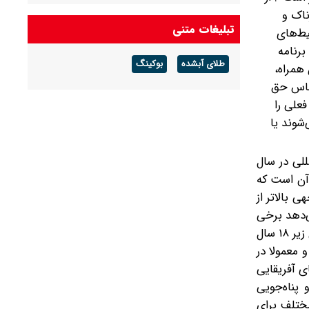
ناک و
تبلیغات متنی
یط‌های
رنامه
طلای آبشده
بوکینگ
همراه،
ساس حق
فعلی را
‌شوند یا
 متقاضیان حمایت بین‌المللی در سال
 بیانگر آن است که
 بالاتر از
ت. این ارقام نشان می‌دهد برخی
کشورها با سهم بالاتری از پناه‌جویان کم‌سن‌وسال مواجه هستند. در بخش دیگری از گزارش تأکید شده حدود ۱۳ درصد از پناه‌جویان زیر ۱۸ سال
 معمولا در
بوط به کشورهای آسیایی با ۳۹ درصد و کشورهای آفریقایی
 پناه‌جویی
ختلف برای