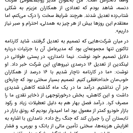
واقعا دلخراش است. من به‌عنوان مدیر روابط‌عمومی شرکت
دنسه، شاهد بودم که تعدادی از همکاران عزیزم به‌ شکلی
شتاب‌زده تعدیل شدند. هرچند شرایط سخت را درک می‌کنم، اما
معتقدم این روزها بیش از هر چیز به همدلی، احترام و صبر نیاز
داریم».
‌‌در میان شرکت‌هایی که تصمیم به تعدیل گرفتند، شاید کارنامه
تاکنون تنها مجموعه‌ای بود که مدیرعامل آن با جزئیات درباره
دلایل تصمیم خود نوشت. نیما نامداری، در پستی طولانی در
لینکدین از تعدیل ۱۶ درصدی نیروهای این شرکت خبر داد. او
نوشت: «ما در کارنامه ناچار شدیم با ۱۶ درصد از همکاران
خوب‌مان خداحافظی کنیم. تصمیم بسیار سختی بود که چاره‌ای
جز آن نداشتیم. درآمد ما در یک ماه گذشته کاهش شدیدی
داشت و این کاهش، بخش درخورتوجهی از ذخایر نقدی ما را
مصرف کرد. درآمد فصل بهار هم به دلیل تعطیلات زیاد و رکود
بازار خودرو کمتر از معمول بود اما امیدوار بودیم که رونق بازار در
تابستان آن را جبران کند که جنگ رخ داد». نامداری با اشاره به
افزایش هزینه‌ها، سختی تأمین مالی از بانک و بورس، و فشار