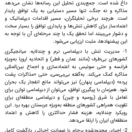
داغ شده است. جمع‌بندی تحلیل‌ این رسانه‌ها نشان می‌دهد
مذاکره و نه جنگ، تنها مسیر دستیابی به یک توافق پایدار
است. هرچند برخی تحلیلگران، مسیر اقدامات دیپلماتیک و
اعتمادساز برای کاهش تنش‌ها و پایداری توافق را بسیار سخت
و دشوار می‌بینند اما تحقق یک یا چند مرحله‌ای آن با توجه به
این پیشنهادها، مثبت ارزیابی می‌شود:
1- مدیریت تنش با دیپلماسی نرم و چندلایه: میانجیگری
کشورهای بی‌طرف (مانند عمان و قطر) و اتحادیه اروپا به‌ویژه
فرانسه و حتی سوئیس به اعتمادسازی و اجماع بین‌المللی
مذاکره کمک می‌کند. به‌گفته بی‌بی‌سی، حتی «مذاکرات پشت‌
پرده» (دیپلماسی پنهان) نیز می‌تواند مانع انفجار یک بحران
شود. هم‌زمان با پیگیری توافق، می‌توان از دیپلماسی توازن برای
تعامل با شرق (روسیه و چین) و دیپلماسی منطقه‌ای برای
تقویت همراهی کشورهای منطقه به‌ویژه عربستان بهره برد. این
رویکرد چندلایه، هزینه فشار حداکثری را کاهش و اعتماد
منطقه‌ای‌ ایران را ارتقا می‌دهد.
2- احیای محدودشده برجام با ضمانت اجرائی: بازگشت کامل