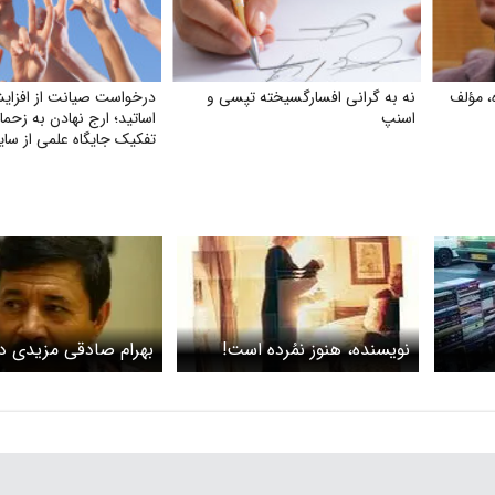
، مؤلف
نه به گرانی افسارگسیخته تپسی و
درخواست صیانت از افزا
اسنپ
اساتید؛ ارج نهادن به زحما
تفکیک جایگاه علمی از سای
نویسنده، هنوز نمُرده است!
بهرام صادقی مزیدی 