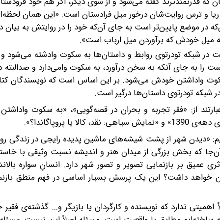
 که قدرتمندترند گفته می‌شود و از سوی دیگر، اگر هم خود فرودستان
ریا و ترس روایت‌شان درخور میل فرادستان است: «این همان لحظه‌
در موضع پایین‌تر است به جای آن‌که خود را در روایتش به بیان در
نه میل خودش که برآوردن میل ارباب است».
 در شبکه تودرتوی روابط و داستان‌ها به سکوت وادشته می‌شود و
را به جای آنکه به سخن درآورد، به سکوت وامی‌دارد و صدالبته د
کوت واداشتن خودش می‌شود. بر این اساس است که نویسندگان کتا
 شبکه تودرتوی داستان‌ها درگیر است.
بارتند از: «فقر تجربه و بحران در قصه‌گویی»، «به سکوت واداشت
ا پروپاگاندا؟».
م: «دیدن شهر از پشت شیشه‌های ماشین پدیده‌ رایجی در زندگی روز
آن‌جا که بخش بزرگی از میدان هنر و اندیشه نسبت وثیقی با خاست
 عمیق بر بازنمایی تصویر و تصور شهر دارد. انسانِ سواره‌ بالان
ن خواهد داشت؟ این یک پرسش بسیار اساسی در فهم منطق بازنمای
ً اهمیتی ندارد که نویسنده و کارگردان یا بازیگر و... گذشته‌ی فقیر 
که ساخته‌ایم مطابق با واقعیت است، مسئله اصلاً این نیست. مسئل