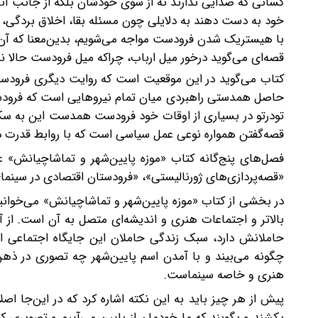
کسانی که صدایی ندارند نه از سوی خودشان بلکه از جانب آنان
خود به دست دهند به دلایلی چون مسئله بقا، اخلاق بردگی، 
با هیستریک شدن فرودست مواجه می‌شویم، بدین‌معنا که آن‌که 
قصه‌ای می‌گوید درخور میل ارباب، چراکه میل فرودست حالا 
کتاب می‌گوید در این موقعیت است که روایت دیگری فرودست
حاصل همدستی راهبردی میان تمام نیروهایی است که فرودست 
تودرتو در بسیاری از اوقات خود فرودست همدست این به س
قصه‌گفتن همواره نوعی عمل سیاسی است که با روابط قدرت در
فصل‌های پنج‌گانه کتاب «موزه‌ پایین‌شهر و تماشاچیانش» ع
«قصه‌پردازی‌های ژورنالیستی»، «فرودستان اقتصادی در سینمای دهه‌‌ی 1390» و «نمایش سیاهی: نقد، کالا ی
در بخشی از کتاب «موزه‌ پایین‌شهر و تماشاچیانش» می‌خوانی
بالاتر و اجتماعات هنری و اندیشه‌ای متصل به آن است. از 
حاملانش دارد، سبک زندگی حاملان این جایگاه اجتماعی اثری
چگونه می‌بیند و با آمدن اسم پایین‌شهر چه تصوری در ذه
هنری و خاصه سینماست.
پیش از هر چیز باید به این نکته اشاره کرد که در این‌جا اصلا
بکشند و بگویند که ما خودمان از پایین می‌آییم و تصویری 