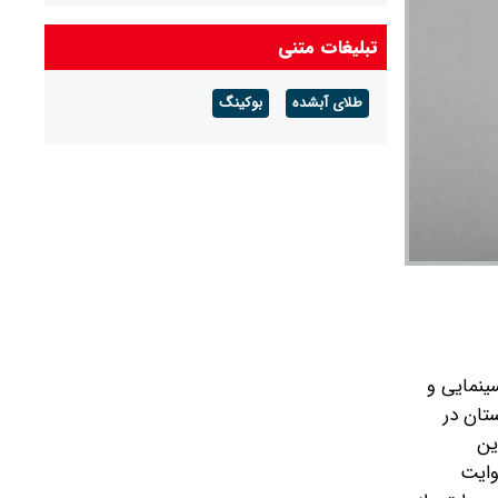
تبلیغات متنی
طلای آبشده
بوکینگ
ینمایی و
تان در
ین
وایت