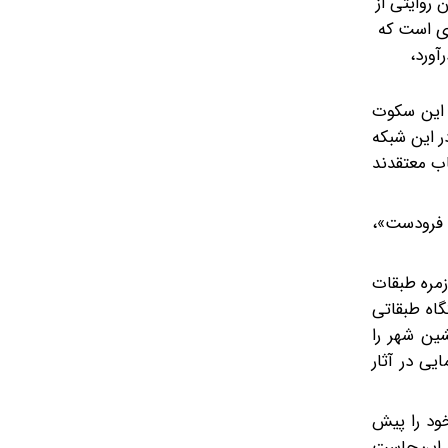
 روایتی از
ای است که
آورد،
 این سکوت
ر این شبکه
ب معتقدند
ن فرودست»،
مره‌ طبقات
گاه طبقاتی
شین شهر را
ی در آثار
خود را پیش
ه این‌جاست