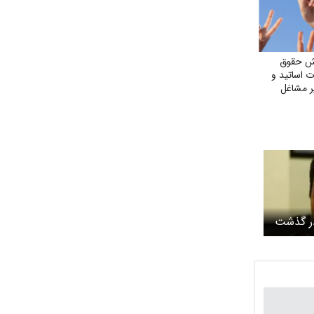
یش حقوق
ت اساتید و
ر مشاغل
در گذشت