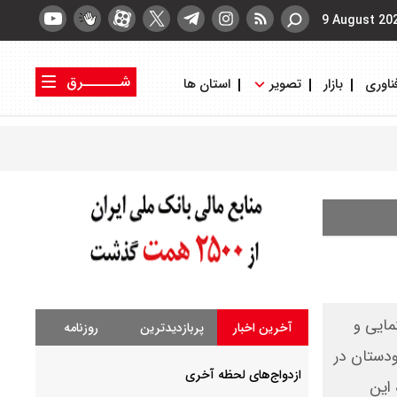
9 August 20
شــــــرق
ناوری
بازار
تصویر
استان ها
کتاب شرق
روزنامه شرق
مایی و
آخرین اخبار
پربازدیدترین
روزنامه
ودستان در
ازدواج‌های لحظه آخری
 این