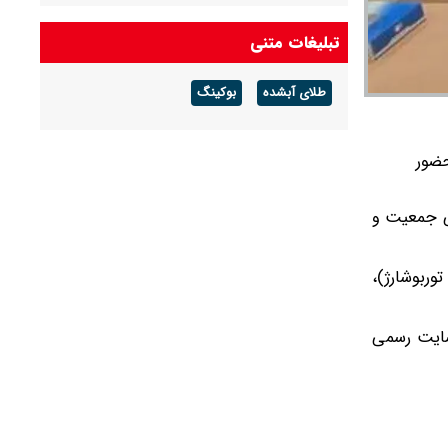
کیفیت خودرو قربانی قضاوت‌های ساده‌انگارانه است
تبلیغات متنی
بازار خودرو دیگر با دلار تنها حرکت نمی‌کند
طلای آبشده
بوکینگ
وز یکشنبه ۳۱ خردادماه با حضور
ی جمعیت و
 پژو ۲۰۷ (دستی TU۳ و دستی سقف فلزی)، خانواده تارا (V۱P، V۴ LX و تارا توربوشارژ)،
سایت رسمی