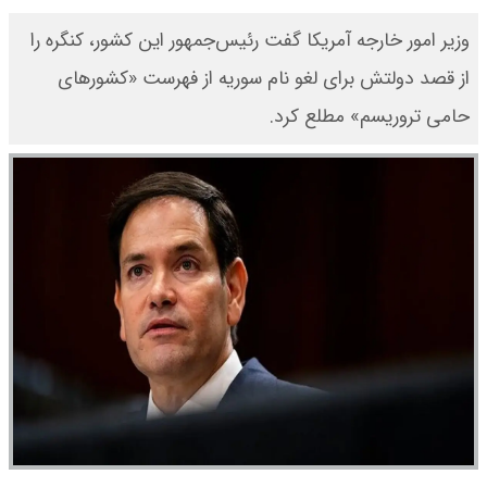
وزیر امور خارجه آمریکا گفت رئیس‌جمهور این کشور، کنگره را
از قصد دولتش برای لغو نام سوریه از فهرست «کشورهای
حامی تروریسم» مطلع کرد.