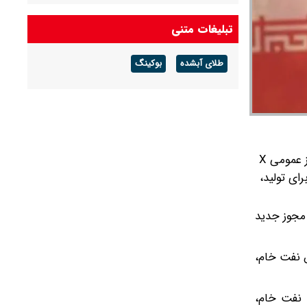
تبلیغات متنی
طلای آبشده
بوکینگ
دفتر کنترل دارایی‌های خارجی وزارت خزانه‌داری آمریکا(OFAC) با انتشار بیانیه‌ای اعلام کرد که مجوز عمومی X
ن را لغو کرده و مجوز عمومی X۱ مرتبط با ایران را با عنوان «لغو و پایان‌دهی تدریجی مجوز صادرشده در ۲۱ ژوئن ۲۰۲۶ برای تولید،
با مجوز عمومی X۱ جایگزین شده و این مجوز جدید
 تحویل و فروش نفت خام،
ید یا بارگیری نفت خام،