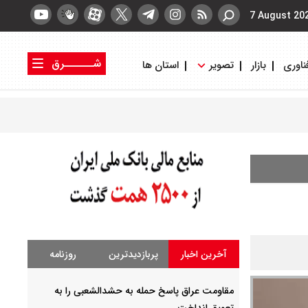
7 August 20
شــــــرق
ناوری
بازار
تصویر
استان ها
کتاب شرق
روزنامه شرق
آخرین اخبار
پربازدیدترین
روزنامه
مقاومت عراق پاسخ حمله به حشدالشعبی را به
تعویق انداخت