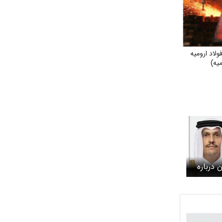
اد ارومیه
میه)
 درباره