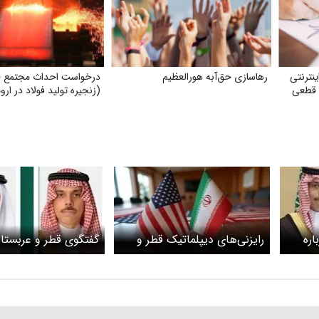
نترنتی
رهاسازی حق‌آبه هورالعظیم
درخواست احداث مجتمع فول
 قطعی
(زنجیره تولید فولاد در ارو
اره
رایزنی‌های دیپلماتیک قطر و
گفتگوی قطر و عربستان
کا
عربستان درباره تفاهم اسلام‌آباد
توافق ایران و آمریکا