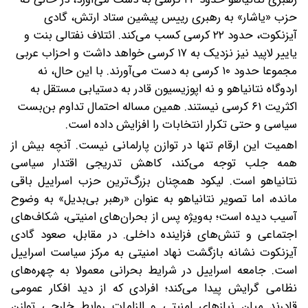
حزب «یاشار» به رهبری رییس پیشین ستاد ارتش، گادی
آیزنکوت، حدود ۲۲ کرسی کسب می‌کند. ائتلاف نفتالی بنت و
یاییر لاپید نیز نزدیک به ۱۷ کرسی خواهد داشت و احزاب عربی
مجموعا حدود ۱۰ کرسی به دست می‌آورند. با این حال، نه
اردوگاه نتانیاهو و نه اپوزیسیون قادر به دستیابی مستقل به
اکثریت ۶۱ کرسی نیستند. همین مساله احتمال تداوم بن‌بست
سیاسی و حتی تکرار انتخابات را افزایش داده است.
اهمیت این ارقام تنها در توازن پارلمانی نیست. آنچه بیش از
همه جلب ‌توجه می‌کند، کاهش تدریجی اقتدار سیاسی
نتانیاهو است. لیکود همچنان بزرگ‌ترین حزب اسراییل باقی
مانده، اما تصویر نتانیاهو به عنوان «رهبر بی‌بدیل» به‌ وضوح
آسیب دیده است؛ به‌ویژه پس از بحران‌های امنیتی، شکاف‌های
اجتماعی و تنش‌های فزاینده داخلی. در مقابل، صعود گادی
آیزنکوت نشانه بازگشت نهاد امنیتی به مرکز سیاست اسراییل
است. جامعه اسراییل در شرایط بحرانی معمولا به چهره‌های
نظامی گرایش پیدا می‌کند؛ افرادی که از دید افکار عمومی
قادرند میان نیازهای امنیتی و الزامات روابط خارجی توازن