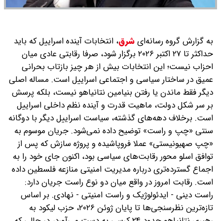
به گزارش گروه رسانه‌ای
شرق
،
انتخابات آینده اسراییل که باید
حداکثر تا ۲۷ اکتبر ۲۰۲۶ برگزار شود، صرفا رقابتی عادی میان
احزاب نیست؛ این انتخابات بیش از هر چیز بازتاب بحرانی
عمیق در ساختار سیاسی و اجتماعی اسراییل است. مساله اصلی
دیگر فقط ماندن یا رفتن بنیامین نتانیاهو نیست، بلکه پرسش
بر سر شکل دولت، ماهیت قدرت و آینده نظم داخلی اسراییل
است. برخلاف دهه‌های گذشته، سیاست اسراییل دیگر با دوگانه
سنتی «چپ و راست» توضیح داده نمی‌شود. جریان موسوم به
«چپ صهیونیستی» عملا فروپاشیده و پروژه سازش که پس از
توافق اسلو محور رقابت‌های سیاسی بود، اکنون جای خود را به
اجماع گسترده‌تری درباره مدیریت امنیتی منازعه فلسطین داده
است. رقابت امروز در واقع میان دو نوع راست جریان دارد:
راست دینی - ایدئولوژیک و راست امنیتی - نهادی. بر اساس
تازه‌ترین نظرسنجی‌ها تا پایان ژوئن ۲۰۲۶، حزب لیکود به
رهبری نتانیاهو حدود ۲۴ کرسی به دست می‌آورد، در حالی که