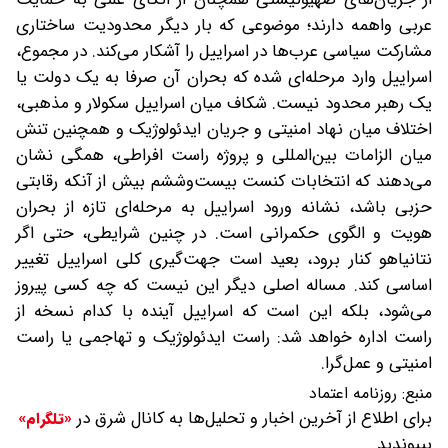
عربی واهمه دارند؛ موضوعی که بار دیگر محدودیت ساختاری
مشارکت سیاسی عرب‌ها در اسراییل را آشکار می‌کند. در مجموع،
اسراییل وارد مرحله‌ای شده که بحران آن صرفا به یک دولت یا
یک رهبر محدود نیست. شکاف میان اسراییل سکولار و مذهبی،
اختلاف میان نهاد امنیتی و جریان ایدئولوژیک و همچنین تنش
میان الزامات بین‌المللی و پروژه راست افراطی، همگی نشان
می‌دهند که انتخابات کنست بیست‌وششم بیش از آنکه رقابتی
حزبی باشد، نشانه ورود اسراییل به مرحله‌ای تازه از بحران
هویت و الگوی حکمرانی است. در چنین شرایطی، حتی اگر
نتانیاهو کنار برود، بعید است جهت‌گیری کلی اسراییل تغییر
اساسی کند. مساله اصلی دیگر این نیست که چه کسی پیروز
می‌شود، بلکه این است که اسراییل آینده با کدام نسخه از
راست اداره خواهد شد: راست ایدئولوژیک و تهاجمی یا راست
امنیتی و عمل‌گرا.
منبع:
روزنامه اعتماد
برای اطلاع از آخرین اخبار و تحلیل‌ها به کانال شرق در
«تلگرام»
بپیوندید.