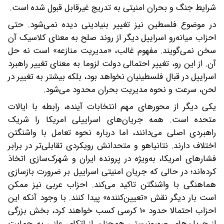
شرایط جنگ و بحران امنیتی به ‌تدریج غیرقابل ‌قبول شده است.
در موضوع فلسطین نیز تغییر بنیادینی دیده نمی‌شود. حتی
احزاب میانه‌رو اسراییل دیگر از روند صلح به معنای کلاسیک آن
سخن نمی‌گویند. مفهوم غالب، «مدیریت منازعه» است نه حل
آن. از این رو، تغییر احتمالی دولت لزوما به معنای تغییر راهبرد
اسراییل در قبال فلسطینیان نخواهد بود، بلکه بیشتر به تغییر در
لحن، سرعت و نحوه مدیریت بحران محدود می‌شود.
یکی دیگر از محورهای مهم انتخابات آینده، رابطه با ایالات
متحده است. همه جریان‌های اسراییلی امریکا را شریک
راهبردی اصلی می‌دانند، اما درباره نحوه تعامل با واشنگتن
اختلاف دارند. نتانیاهو و متحدانش رویکردی تقابلی‌تر در برابر
فشارهای امریکا، به‌ویژه در پرونده ایران و شهرک‌سازی اتخاذ
کرده‌اند؛ در حالی که جریان امنیتی اسراییل بر ضرورت بازسازی
هماهنگی با واشنگتن تاکید می‌کند. احزاب عربی نیز ممکن
است بار دیگر نقش «تعیین‌کننده» پیدا کنند. با وجود آنکه این
احزاب احتمالا حدود ۱۰ کرسی کسب خواهند کرد، بخش بزرگی
از جریان‌های صهیونیستی همچنان از اتکای علنی به حمایت