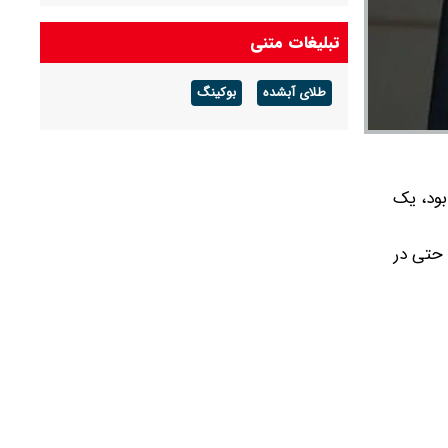
نباید از خاک عراق برای حمله به کشورهای دیگر
استفاده کرد
تبلیغات متنی
ترامپ افشاگران کمبود مهمات را به حبس طولانی
طلای آبشده
بوکینگ
مدت تهدید کرد
ماجرای مشاجره لفظی ترامپ و هگست در جلسه
کمپ دیوید چه بود؟
بود، یک
 حتی در