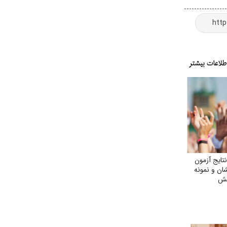
نتایج آزمون
ن و نمونه
جش