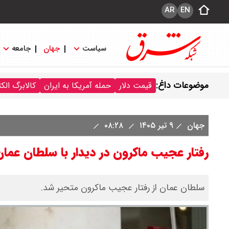
AR
EN
سیاست
جهان
جامعه
موضوعات داغ:
قیمت دلار
حمله آمریکا به ایران
کالابرگ الک
جهان
۹ تیر ۱۴۰۵
۰۸:۲۸
رفتار عجیب ماکرون در دیدار با سلطان عم
سلطان عمان از رفتار عجیب ماکرون متحیر شد.