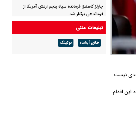
چارلز کاستنزا فرمانده سپاه پنجم ارتش آمریکا از
فرماندهی برکنار شد
مسرور بارزانی: با اسرائیل رابطه‌ای نداریم/ هیچ
تبلیغات متنی
نیروی آمریکایی در پایگاه حریر حضور ندارد
طلای آبشده
بوکینگ
حمایت از نتانیاهو در کمتر از یک ماه ۶ درصد کاهش
یافت
انصارالله: یمن در مسیر پایان محاصره گام برمی‌دارد/
نیروهای ما کاملا آماده هستند
 جدی نیست
 این اقدام