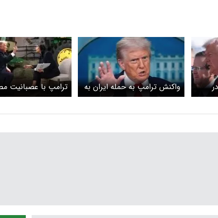
ر
واکنش ترامپ به حمله ایران به
ترامپ با عصبانیت م
 می
اسرائیل
رسانه را ترک کرد+ وید