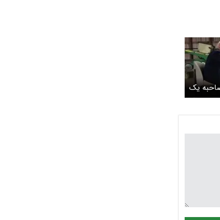
صاحبه یک
ئو