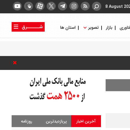
8 August 20
شــــــرق
ناوری
بازار
تصویر
استان ها
کتاب شرق
روزنامه شرق
آخرین اخبار
پربازدیدترین
روزنامه