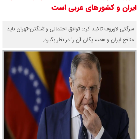
ایران و کشورهای عربی است
سی ان ان گزارش داد : ترامپ ۲ سنگر
سنتی جمهوری‌خواهان را از دست می
سرگئی لاوروف تاکید کرد: توافق احتمالی واشنگتن-تهران باید
منافع ایران و همسایگان آن را در نظر بگیرد.
دهد؟
بنزین برای دولت چقدر تمام می شود؟
یک ادعا: برخی مالکان اجاره بها را ۶۰
درصد افزایش می دهند