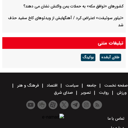
کشورهای «توافق مکه» به حملات یمن واکنش نشان می دهند؟
«تیلور سوئیفت» اعتراض کرد / آهنگهایش از ویدئوهای کاخ سفید حذف
شد
همه گروه‌های مسلح عراق خلع سلاح می شوند یا فقط حشد الشعبی؟
تبلیغات متنی
طلای آبشده
بوکینگ
صفحه نخست
جامعه
سیاست
اقتصاد
فرهنگ و هنر
ورزش
روایت
تصویر
صدای شرق
تماس با ما