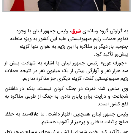
به گزارش گروه رسانه‌ای
شرق
،
رئیس جمهور لبنان با وجود
تداوم حملات رژیم صهیونیستی علیه این کشور به ویژه منطقه
جنوب، بار دیگر بر مذاکره با این رژیم به عنوان تنها گزینه
پیش‌رو تأکید کرد.
«جوزف عون» رئیس جمهور لبنان با اشاره به شهادت بیش از
سه هزار نفر و آوارگی بیش از یک میلیون نفر در نتیجه حملات
رژیم صهیونیستی گفت: گزینه دیگری جز مذاکره نداریم.
وی مدعی شد: قدرت در جنگ کردن نیست، بلکه در داشتن
شجاعت و درایت برای پایان دادن به جنگ از طریق مذاکره به
نفع کشور است.
رئیس جمهور لبنان همچنین اظهار داشت: ما علاقه‌مند به حفظ
صلح و ثبات داخلی و پرهیز از آشوب هستیم.
عون تأکید کرد: خون شهدای ارتش و نیروهای مسلح صرف نظر