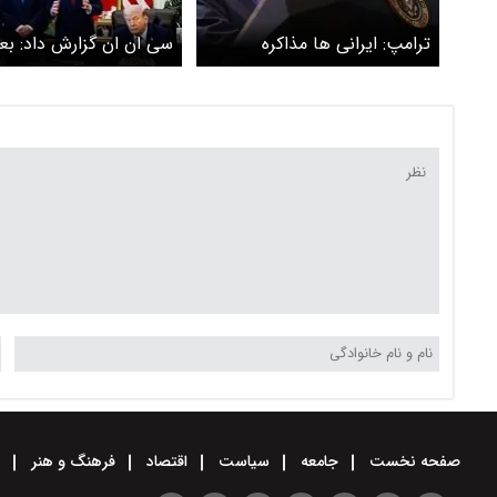
ترامپ: ایرانی ها مذاکره
سی ان ان گزارش داد: بع
کنندگان بسیار باهوشی هستند
است ترامپ قبل از سفر ب
چین، تصمیمی قاطع درمو
ایران بگیرد/ رئیس جمهو
آمریکا از مذاکره با ایران 
شده است؟
صفحه نخست
جامعه
سیاست
اقتصاد
فرهنگ و هنر
و