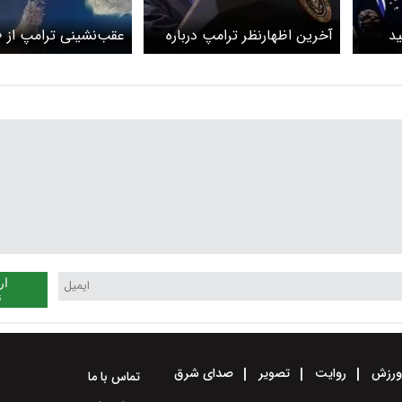
ید
آخرین اظهارنظر ترامپ درباره
عقب‌نشینی ترامپ از «
ه
مذاکرات ایران و آمریکا: تهران
آزادی»؛ تاکید بر تداوم
رد
تمایل به دستیابی به توافق دارد
ایران در تنگه هرمز
ر
ناامید
ار
ن
رزش
روایت
تصویر
صدای شرق
تماس با ما