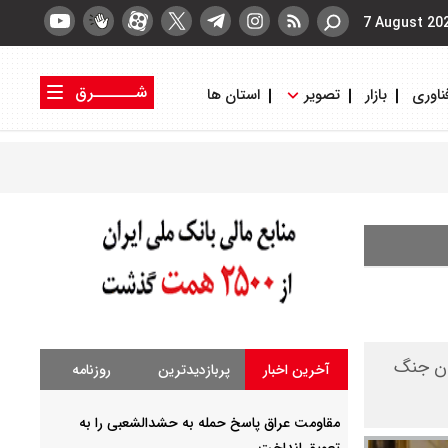
7 August 20
شــــــرق
ناوری
بازار
تصویر
استان ها
کتاب شرق
روزنامه شرق
یان جنگ
آخرین اخبار
پربازدیدترین
روزنامه
مقاومت عراق پاسخ حمله به حشدالشعبی را به
تعویق انداخت