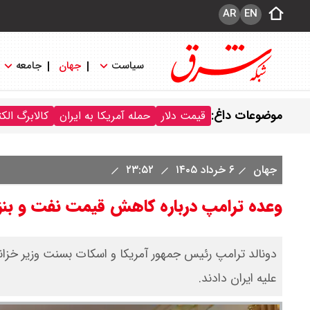
AR
EN
سیاست
جهان
جامعه
موضوعات داغ:
قیمت دلار
حمله آمریکا به ایران
کالابرگ الک
جهان
۶ خرداد ۱۴۰۵
۲۳:۵۲
وعده ترامپ درباره کاهش قیمت نفت و بن
دونالد ترامپ رئیس جمهور آمریکا و اسکات بسنت وزیر خزا
علیه ایران دادند.