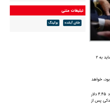
تبلیغات متنی
طلای آبشده
بوکینگ
ترامپ در نشست کابینه امروز چهارشنبه خود ادعا کرد که قیمت بنزین «خیلی پائین خواهد آمد»، شاید به ۲
بود، خواهد
آمریکایی‌ها در پی تجاوز آمریکا و رژیم صهیونیستی علیه ایران، همچنان با قیمت‌های بالاتر بنزین روبه‌رو هستند و برخی حدود ۴.۴۵ دلار
ار رسیده بود و وعده داد «اندکی پس از