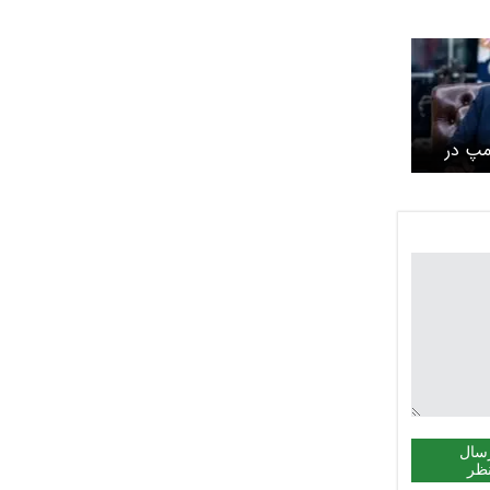
مپ در
سال
ظر