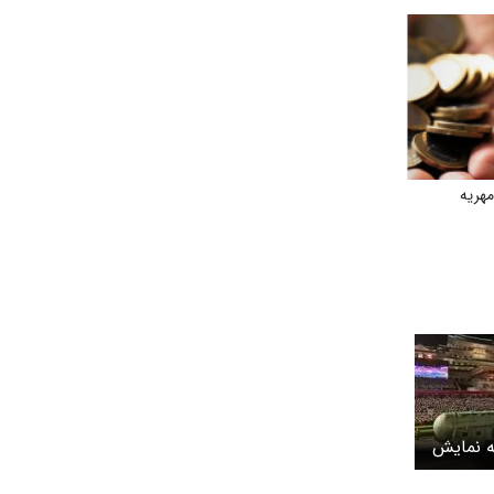
هریه
ه نمایش
یکا می