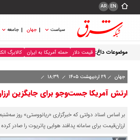
AR
EN
سیاست
جهان
جامعه
موضوعات داغ:
قیمت دلار
حمله آمریکا به ایران
کالابرگ الک
جهان
۲۹ اردیبهشت ۱۴۰۵
۱۸:۳۹
ارتش آمریکا جست‌وجو برای جایگزین ارزان‌
بر اساس اسناد دولتی که خبرگزاری «ریانووستی» روز سه‌شن
ارزان‌قیمت برای سامانه پدافند هوایی پاتریوت را صادر کر