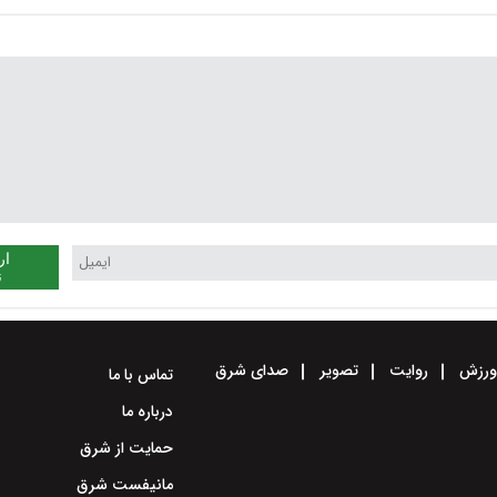
رسد+ویدئو
ار
ن
رزش
روایت
تصویر
صدای شرق
تماس با ما
درباره ما
حمایت از شرق
مانیفست شرق