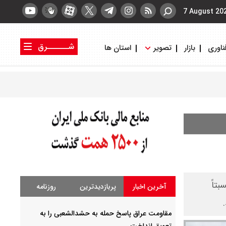
7 August 20
شــــــرق
ناوری
بازار
تصویر
استان ها
کتاب شرق
روزنامه شرق
تاً
آخرین اخبار
پربازدیدترین
روزنامه
مقاومت عراق پاسخ حمله به حشدالشعبی را به
تعویق انداخت