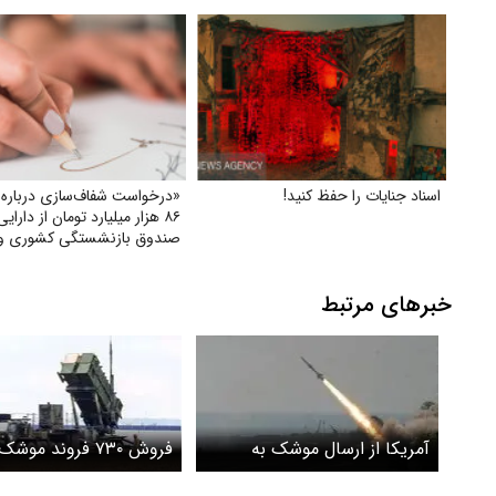
اسناد جنایات را حفظ کنید!
«درخواست شفاف‌سازی درباره
۸۶ هزار میلیارد تومان از دارای
صندوق بازنشستگی کشوری و
بهره‌گیری از آن در جهت تحقق
و بهبود معیشت بازنشستگان»
خبرهای مرتبط
آمریکا از ارسال موشک به
فروش ۷۳۰ فروند مو
اوکراین منصرف شد
پاتریوت به عربستان