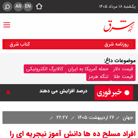
AR
EN
یکشنبه ۱۸ مرداد ۱۴۰۵
روزنامه شرق
کتاب شرق
بنزین برای دولت چقدر تمام می شود؟
موضوعات داغ:
قیمت دلار
حمله آمریکا به ایران
کالابرگ الکترونیکی
یک ادعا: برخی مالکان اجاره بها را ۶۰
قیمت طلا
تنگه هرمز
درصد افزایش می دهند
رهبر انقلاب با مسعود پزشکیان دیدار
کرد / درباره مشکلات کشور و تعامل
جهان
۲۶ اردیبهشت ۱۴۰۵
۲۲:۲۷
اقتصادی با طرفهای خارجی گفتگو شد
افراد مسلح ده ها دانش آموز نیجریه ای را