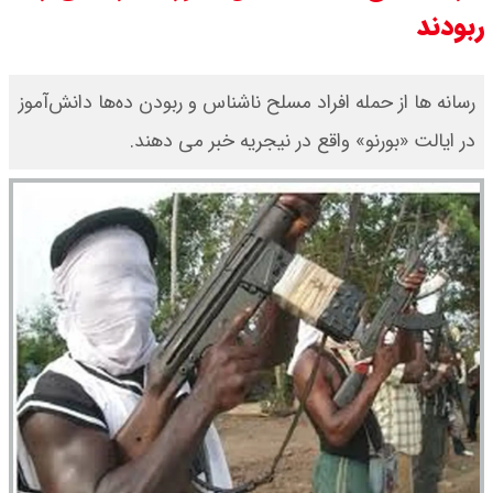
امیر جهانشاهی: پای نظامی آمریکایی
ربودند
به ایران باز شود آن را قطع می‌کنیم +
رسانه ها از حمله افراد مسلح ناشناس و ربودن ده‌ها دانش‌آموز
ویدیو
در ایالت «بورنو» واقع در نیجریه خبر می دهند.
ونس در بن‌بست سیاسی قرار دارد