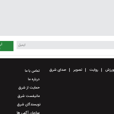
ار
ن
رزش
روایت
تصویر
صدای شرق
تماس با ما
درباره ما
حمایت از شرق
مانیفست شرق
نویسندگان شرق
سازمان آگهی ها