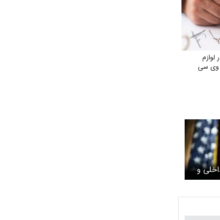
لوازم
ی وی سی
اخلی و
بع