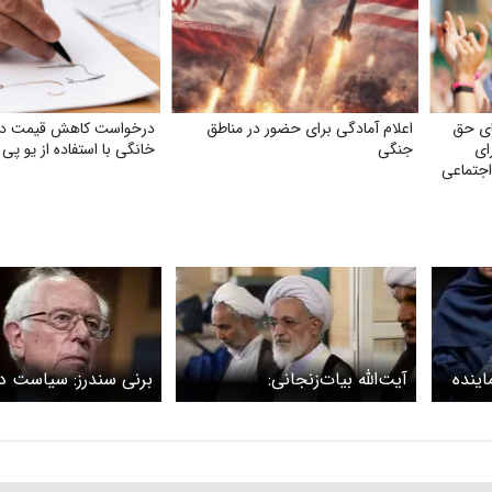
ای حق
اعلام آمادگی برای حضور در مناطق
درخواست کاهش قیمت در 
ای
جنگی
خانگی با استفاده از یو پ
اجتماعی
اینده
آیت‌الله‌ بیات‌زنجانی:
برنی سندرز: سیاست د
صهیونیستها از نسل همان
خارجی آمریکا نباید تا
کسانی هستند که قبلاً مشمول و
اسرائیل باشد
نیازمند لطف ایرانیان بوده‌اند