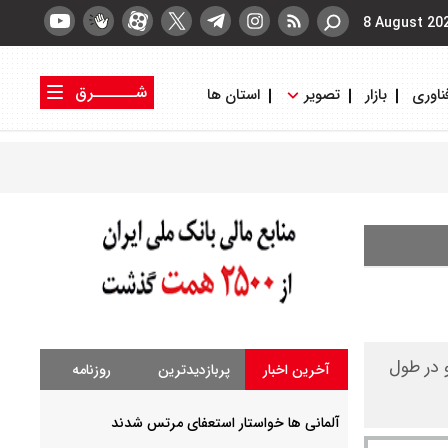
8 August 20
شــــــرق
ناوری
بازار
تصویر
استان ها
کتاب شرق
روزنامه شرق
و در طول
آخرین اخبار
پربازدیدترین
روزنامه
آلمانی ها خواستار استعفای مرتس شدند