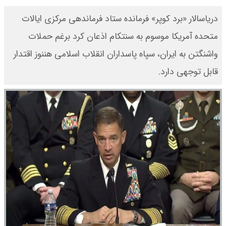
دریاسالار «برد کوپر» فرمانده ستاد فرماندهی مرکزی ایالات
متحده آمریکا موسوم به سنتکام اذعان کرد برغم حملات
واشنگتن به ایران، سپاه پاسداران انقلاب اسلامی هننوز اقتدار
قابل توجهی دارد.