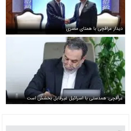
دیدار عراقچی با همتای مصری
عراقچی: همدستی با اسرائیل غیرقابل بخشش است