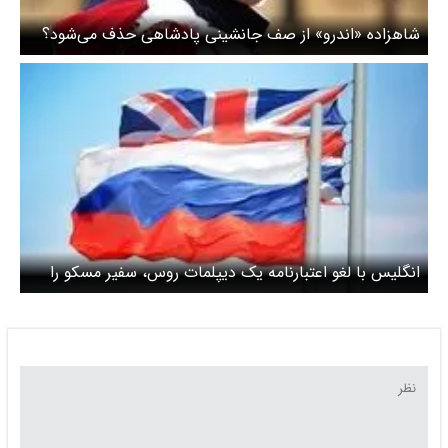
شاهزاده «اندرو» از صف جانشینی پادشاهی حذف می‌شود؟
انگلیس با لغو اعتبارنامه یک دیپلمات روس، سفیر مسکو را
احضار کرد