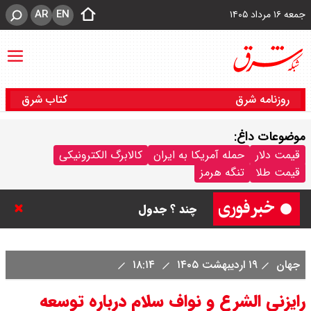
AR
EN
جمعه ۱۶ مرداد ۱۴۰۵
روزنامه شرق
کتاب شرق
موضوعات داغ:
قیمت سکه پارسیان امروز جمعه ۱۶
قیمت دلار
حمله آمریکا به ایران
کالابرگ الکترونیکی
قیمت طلا
تنگه هرمز
مرداد ۱۴۰۵ / سکه پارسیان ۱۰۰ سوتی
چند ؟ جدول
ترکیه و عراق، پروژه کاهش وابستگی
جهان
۱۹ اردیبهشت ۱۴۰۵
۱۸:۱۴
به تنگه هرمز را کلید زدند + جزییات
رایزنی الشرع و نواف سلام درباره توسعه